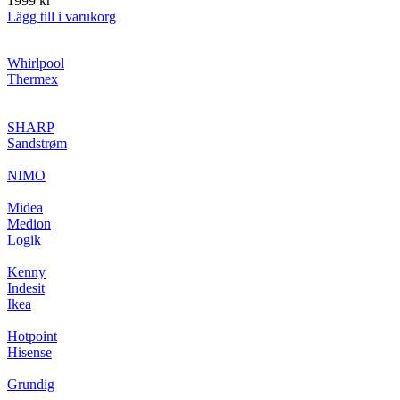
1999
kr
Lägg till i varukorg
Whirlpool
Thermex
SHARP
Sandstrøm
NIMO
Midea
Medion
Logik
Kenny
Indesit
Ikea
Hotpoint
Hisense
Grundig