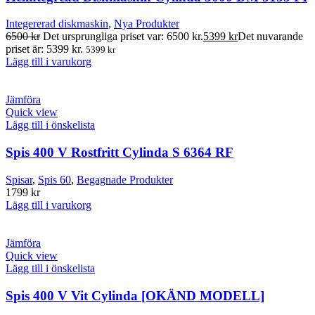
Integererad diskmaskin
,
Nya Produkter
6500
kr
Det ursprungliga priset var: 6500 kr.
5399
kr
Det nuvarande
priset är: 5399 kr.
5399
kr
Lägg till i varukorg
Jämföra
Quick view
Lägg till i önskelista
Spis 400 V Rostfritt Cylinda S 6364 RF
Spisar
,
Spis 60
,
Begagnade Produkter
1799
kr
Lägg till i varukorg
Jämföra
Quick view
Lägg till i önskelista
Spis 400 V Vit Cylinda [OKÄND MODELL]