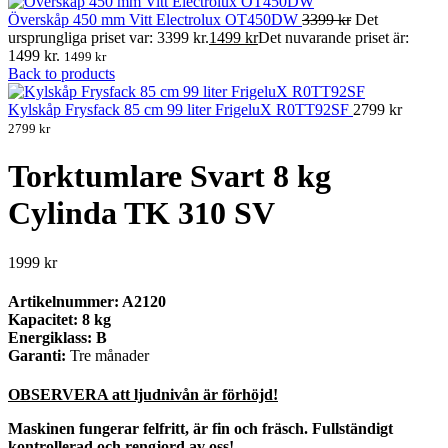
Överskåp 450 mm Vitt Electrolux OT450DW
3399
kr
Det
ursprungliga priset var: 3399 kr.
1499
kr
Det nuvarande priset är:
1499 kr.
1499
kr
Back to products
Kylskåp Frysfack 85 cm 99 liter FrigeluX R0TT92SF
2799
kr
2799
kr
Torktumlare Svart 8 kg
Cylinda TK 310 SV
1999
kr
Artikelnummer: A2120
Kapacitet: 8 kg
Energiklass: B
Garanti:
Tre månader
OBSERVERA att ljudnivån är förhöjd!
Maskinen fungerar felfritt, är fin och fräsch. Fullständigt
kontrollerad och rengjord av oss!