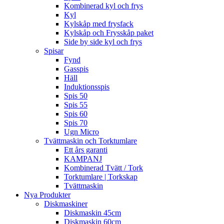
Kombinerad kyl och frys
Kyl
Kylskåp med frysfack
Kylskåp och Frysskåp paket
Side by side kyl och frys
Spisar
Fynd
Gasspis
Häll
Induktionsspis
Spis 50
Spis 55
Spis 60
Spis 70
Ugn Micro
Tvättmaskin och Torktumlare
Ett års garanti
KAMPANJ
Kombinerad Tvätt / Tork
Torktumlare | Torkskap
Tvättmaskin
Nya Produkter
Diskmaskiner
Diskmaskin 45cm
Diskmaskin 60cm