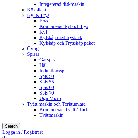
Integererad diskmaskin
Köksfläkt
Kyl & Frys
Frys
Kombinerad kyl och frys
Kyl
Kylskåp med frysfack
Kylskåp och Frysskåp paket
Övrigt
Spisar
Gasspis
Häll
Induktionsspis
Spis 50
Spis 55
Spis 60
Spis 70
Ugn Micro
Tvätt maskin och Torktumlare
Kombinerad Tvätt / Tork
Tvättmaskin
Search
Logga in / Registrera
0