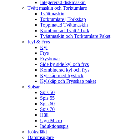
Integererad diskmaskin
Tvätt maskin och Torktumlare
Tvättmaskin
Torktumlare | Torkskap
Toppmatad Tvättmaskin
Kombinerad Tvätt / Tork
Tvättmaskin och Torktumlare Paket
Kyl & Frys
Kyl
Frys
Frysboxar
Side by side kyl och frys
Kombinerad kyl och frys
Kylskåp med frysfack
Kylskåp och Frysskåp paket
Spisar
Spis 50
Spis 55
Spis 60
Spis 70
Häll
Ugn Micro
Induktionsspis
Köksfläkt
Dammsugare