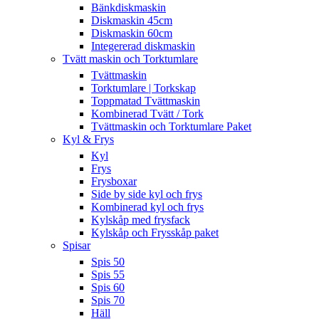
Bänkdiskmaskin
Diskmaskin 45cm
Diskmaskin 60cm
Integererad diskmaskin
Tvätt maskin och Torktumlare
Tvättmaskin
Torktumlare | Torkskap
Toppmatad Tvättmaskin
Kombinerad Tvätt / Tork
Tvättmaskin och Torktumlare Paket
Kyl & Frys
Kyl
Frys
Frysboxar
Side by side kyl och frys
Kombinerad kyl och frys
Kylskåp med frysfack
Kylskåp och Frysskåp paket
Spisar
Spis 50
Spis 55
Spis 60
Spis 70
Häll