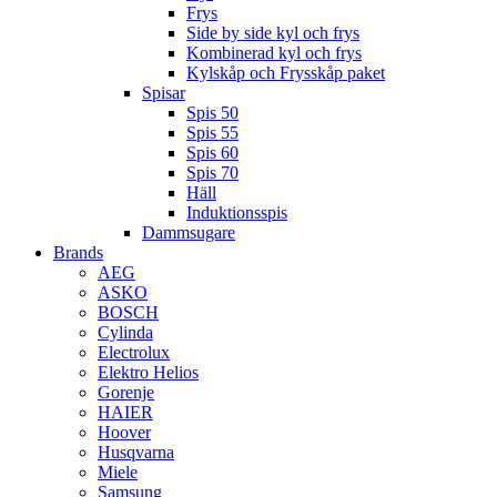
Frys
Side by side kyl och frys
Kombinerad kyl och frys
Kylskåp och Frysskåp paket
Spisar
Spis 50
Spis 55
Spis 60
Spis 70
Häll
Induktionsspis
Dammsugare
Brands
AEG
ASKO
BOSCH
Cylinda
Electrolux
Elektro Helios
Gorenje
HAIER
Hoover
Husqvarna
Miele
Samsung