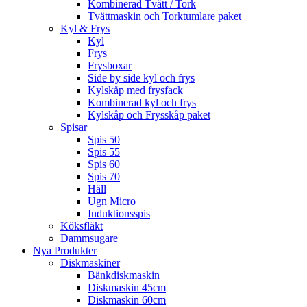
Kombinerad Tvätt / Tork
Tvättmaskin och Torktumlare paket
Kyl & Frys
Kyl
Frys
Frysboxar
Side by side kyl och frys
Kylskåp med frysfack
Kombinerad kyl och frys
Kylskåp och Frysskåp paket
Spisar
Spis 50
Spis 55
Spis 60
Spis 70
Häll
Ugn Micro
Induktionsspis
Köksfläkt
Dammsugare
Nya Produkter
Diskmaskiner
Bänkdiskmaskin
Diskmaskin 45cm
Diskmaskin 60cm