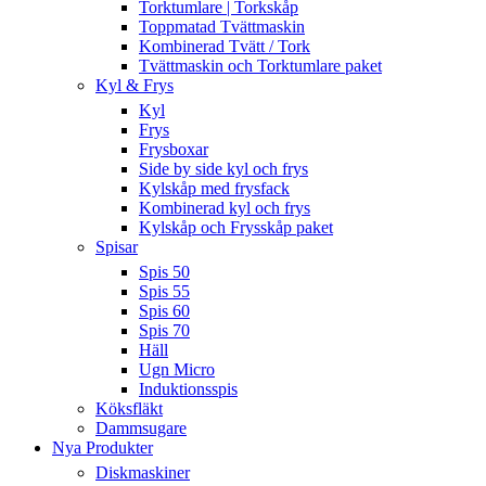
Torktumlare | Torkskåp
Toppmatad Tvättmaskin
Kombinerad Tvätt / Tork
Tvättmaskin och Torktumlare paket
Kyl & Frys
Kyl
Frys
Frysboxar
Side by side kyl och frys
Kylskåp med frysfack
Kombinerad kyl och frys
Kylskåp och Frysskåp paket
Spisar
Spis 50
Spis 55
Spis 60
Spis 70
Häll
Ugn Micro
Induktionsspis
Köksfläkt
Dammsugare
Nya Produkter
Diskmaskiner