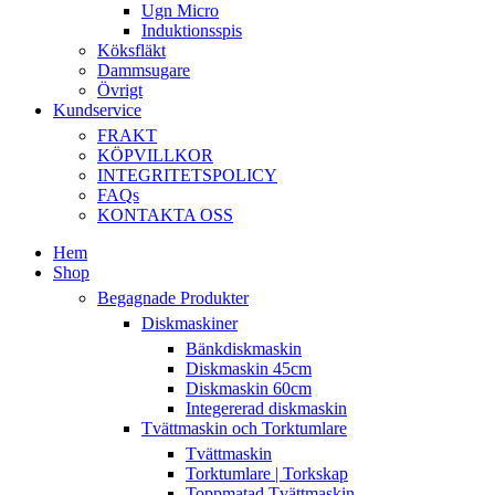
Ugn Micro
Induktionsspis
Köksfläkt
Dammsugare
Övrigt
Kundservice
FRAKT
KÖPVILLKOR
INTEGRITETSPOLICY
FAQs
KONTAKTA OSS
Hem
Shop
Begagnade Produkter
Diskmaskiner
Bänkdiskmaskin
Diskmaskin 45cm
Diskmaskin 60cm
Integererad diskmaskin
Tvättmaskin och Torktumlare
Tvättmaskin
Torktumlare | Torkskap
Toppmatad Tvättmaskin