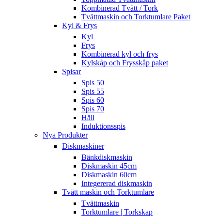
Kombinerad Tvätt / Tork
Tvättmaskin och Torktumlare Paket
Kyl & Frys
Kyl
Frys
Kombinerad kyl och frys
Kylskåp och Frysskåp paket
Spisar
Spis 50
Spis 55
Spis 60
Spis 70
Häll
Induktionsspis
Nya Produkter
Diskmaskiner
Bänkdiskmaskin
Diskmaskin 45cm
Diskmaskin 60cm
Integererad diskmaskin
Tvätt maskin och Torktumlare
Tvättmaskin
Torktumlare | Torkskap