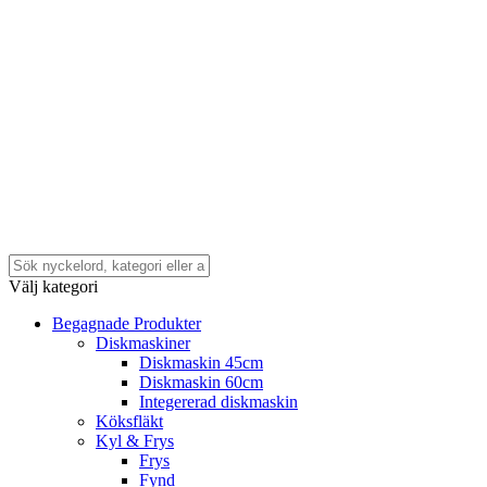
Välj kategori
Begagnade Produkter
Diskmaskiner
Diskmaskin 45cm
Diskmaskin 60cm
Integererad diskmaskin
Köksfläkt
Kyl & Frys
Frys
Fynd