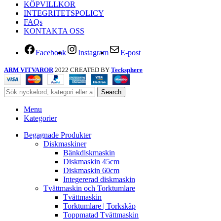
KÖPVILLKOR
INTEGRITETSPOLICY
FAQs
KONTAKTA OSS
Facebook
Instagram
E-post
ARM VITVAROR
2022 CREATED BY
Tecksphere
Search
Menu
Kategorier
Begagnade Produkter
Diskmaskiner
Bänkdiskmaskin
Diskmaskin 45cm
Diskmaskin 60cm
Integererad diskmaskin
Tvättmaskin och Torktumlare
Tvättmaskin
Torktumlare | Torkskåp
Toppmatad Tvättmaskin