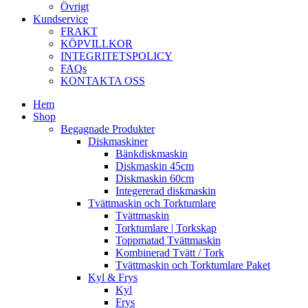
Övrigt
Kundservice
FRAKT
KÖPVILLKOR
INTEGRITETSPOLICY
FAQs
KONTAKTA OSS
Hem
Shop
Begagnade Produkter
Diskmaskiner
Bänkdiskmaskin
Diskmaskin 45cm
Diskmaskin 60cm
Integererad diskmaskin
Tvättmaskin och Torktumlare
Tvättmaskin
Torktumlare | Torkskap
Toppmatad Tvättmaskin
Kombinerad Tvätt / Tork
Tvättmaskin och Torktumlare Paket
Kyl & Frys
Kyl
Frys