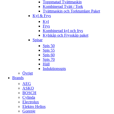
Toppmatad Tvättmaskin
Kombinerad Tvätt / Tork
Tvättmaskin och Torktumlare Paket
Kyl & Frys
Kyl
Frys
Kombinerad kyl och frys
Kylskåp och Frysskåp paket
Spisar
Spis 50
Spis 55
Spis 60
Spis 70
Häll
Induktionsspis
Övrigt
Brands
AEG
ASKO
BOSCH
Cylinda
Electrolux
Elektro Helios
Gorenje