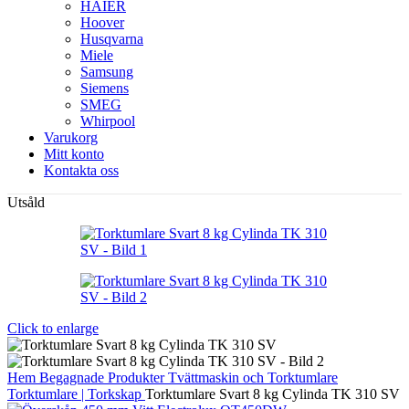
HAIER
Hoover
Husqvarna
Miele
Samsung
Siemens
SMEG
Whirpool
Varukorg
Mitt konto
Kontakta oss
Utsåld
Click to enlarge
Hem
Begagnade Produkter
Tvättmaskin och Torktumlare
Torktumlare | Torkskap
Torktumlare Svart 8 kg Cylinda TK 310 SV