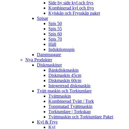
Side by side kyl och frys
Kombinerad kyl och frys
Kylskåp och Frysskåp paket
Spisar
Spis 50
Spis 55
Spis 60
Spis 70
Häll
Induktionsspis
Dammsugare
Nya Produkter
Diskmaskiner
Bänkdiskmaskin
Diskmaskin 45cm
Diskmaskin 60cm
Integererad diskmaskin
Tvätt maskin och Torktumlare
Tvättmaskin
Kombinerad Tvätt / Tork
Toppmatad Tvättmaskin
Torktumlare | Torkskap
Tvättmaskin och Torktumlare Paket
Kyl & Frys
Kyl