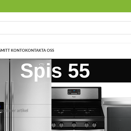
G
MITT KONTO
KONTAKTA OSS
Spis 55
Spisar
Spis 55
es som motsvarar ditt val.