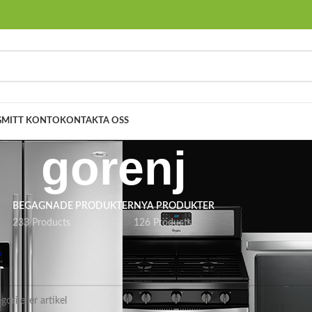
G
MITT KONTO
KONTAKTA OSS
gorenj
BEGAGNADE PRODUKTER
NYA PRODUKTER
233 Products
126 Products
gorenj
es som motsvarar ditt val.