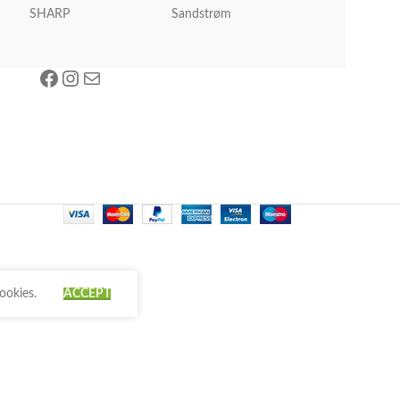
SHARP
Sandstrøm
ookies.
ACCEPT