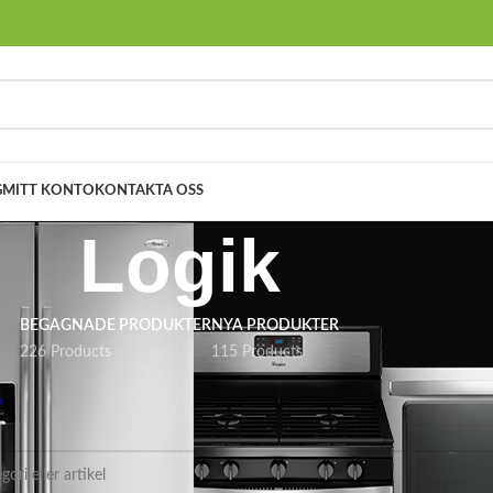
G
MITT KONTO
KONTAKTA OSS
Logik
BEGAGNADE PRODUKTER
NYA PRODUKTER
226 Products
115 Products
Logik
es som motsvarar ditt val.