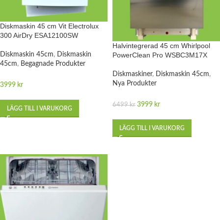
Diskmaskin 45 cm Vit Electrolux
300 AirDry ESA12100SW
Halvintegrerad 45 cm Whirlpool
Diskmaskin 45cm
,
Diskmaskin
PowerClean Pro WSBC3M17X
45cm
,
Begagnade Produkter
Diskmaskiner
,
Diskmaskin 45cm
,
Nya Produkter
3999
kr
3999
kr
6499
kr
LÄGG TILL I VARUKORG
LÄGG TILL I VARUKORG