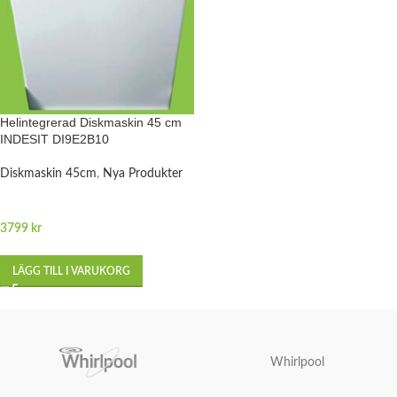
Helintegrerad Diskmaskin 45 cm
INDESIT DI9E2B10
Diskmaskin 45cm
,
Nya Produkter
3799
kr
LÄGG TILL I VARUKORG
Whirlpool