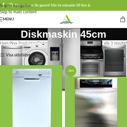
Hos oss man får garanti från tre månader till fem år.
Skip to navigation
Skip to main content
MENU
Diskmaskin 45cm
Hem
Nya Produkter
Diskmaskiner
Diskmaskin 45cm
Visar alla 3 resultat
Visa sidofältet
-38%