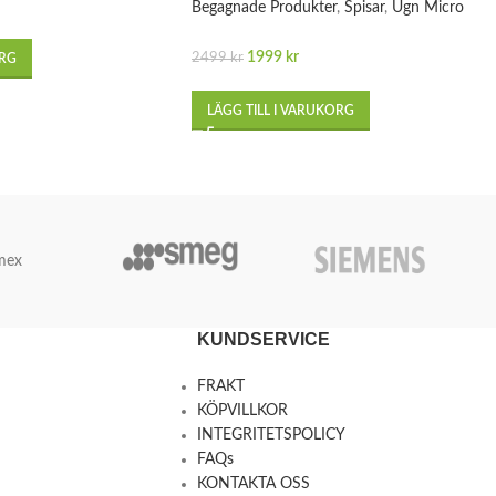
Begagnade Produkter
,
Spisar
,
Ugn Micro
1999
kr
2499
kr
ORG
LÄGG TILL I VARUKORG
mex
KUNDSERVICE
FRAKT
KÖPVILLKOR
INTEGRITETSPOLICY
FAQs
KONTAKTA OSS