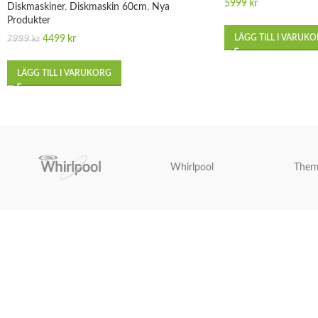
5999
kr
Diskmaskiner
,
Diskmaskin 60cm
,
Nya
Produkter
LÄGG TILL I VARUK
4499
kr
7999
kr
LÄGG TILL I VARUKORG
Whirlpool
Ther