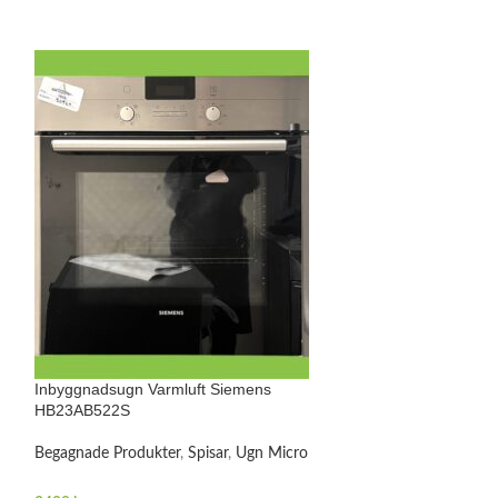
Inbyggnadsugn Varmluft Siemens
Inbyggnadsugn V
HB23AB522S
Ugn Micro
,
Begag
Begagnade Produkter
,
Spisar
,
Ugn Micro