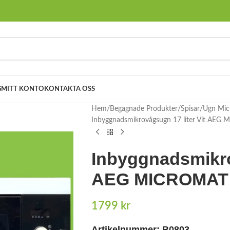
G
MITT KONTO
KONTAKTA OSS
Hem
Begagnade Produkter
Spisar
Ugn Mic
Inbyggnadsmikrovågsugn 17 liter Vit A
Inbyggnadsmikro
AEG MICROMAT
1799
kr
Artikelnummer: B0803