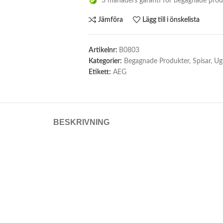
3 månaders garanti för begagnade prod
Jämföra
Lägg till i önskelista
Artikelnr:
B0803
Kategorier:
Begagnade Produkter
,
Spisar
,
Ug
Etikett:
AEG
BESKRIVNING