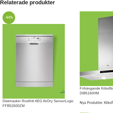
Relaterade produkter
-44%
Frihängande Köksfl
DIB5160HM
Diskmaskin Rostfritt AEG AirDry SensorLogic
Nya Produkter
,
Köksf
FFB52600ZM