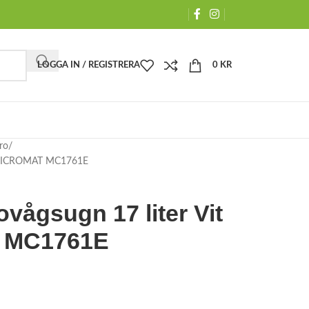
LOGGA IN / REGISTRERA
0
KR
ro
EG MICROMAT MC1761E
vågsugn 17 liter Vit
 MC1761E