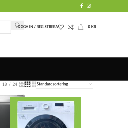
LOGGA IN / REGISTRERA
0
KR
18
24