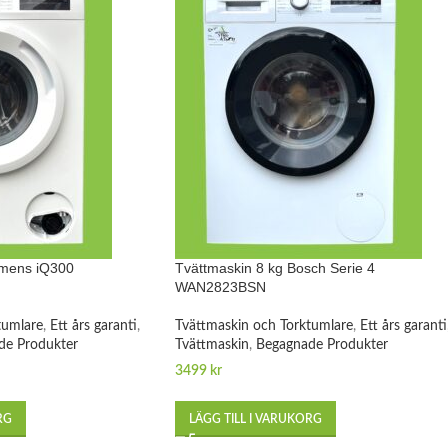
emens iQ300
Tvättmaskin 8 kg Bosch Serie 4
WAN2823BSN
tumlare
,
Ett års garanti
,
Tvättmaskin och Torktumlare
,
Ett års garanti
de Produkter
Tvättmaskin
,
Begagnade Produkter
3499
kr
RG
LÄGG TILL I VARUKORG