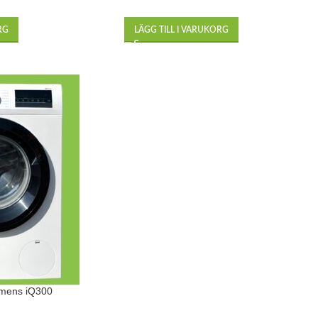
RG
LÄGG TILL I VARUKORG
emens iQ300