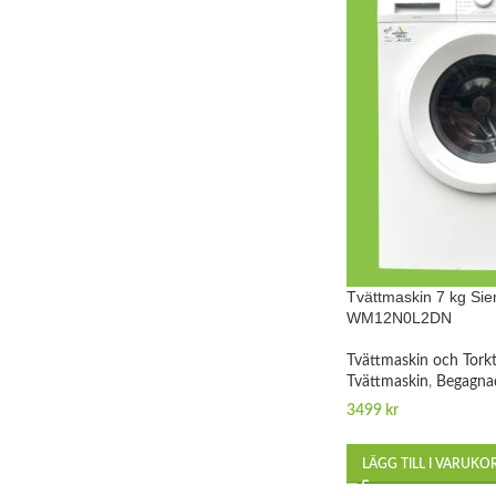
Tvättmaskin 7 kg Si
WM12N0L2DN
Tvättmaskin och Tork
Tvättmaskin
,
Begagna
3499
kr
LÄGG TILL I VARUKO