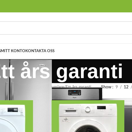
G
MITT KONTO
KONTAKTA OSS
tt års garanti
ukter
Tvättmaskin och Torktumlare
Ett års garanti
Show
9
12