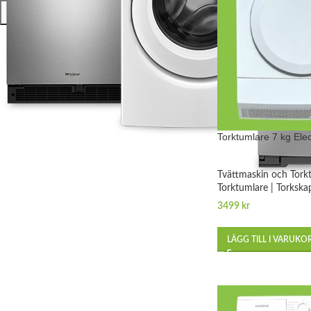
FILTRERA
Torktumlare 7 kg El
Tvättmaskin och Tork
Torktumlare | Torkska
3499
kr
LÄGG TILL I VARUKO