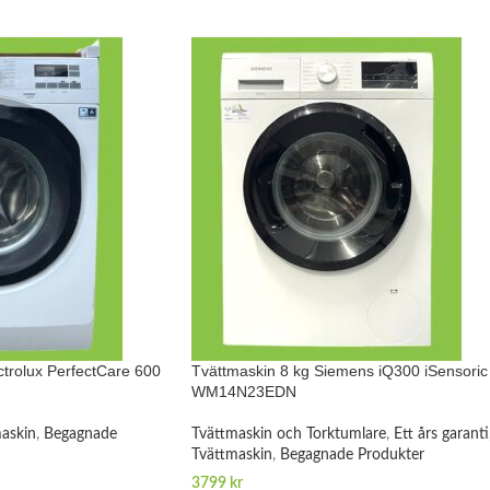
ctrolux PerfectCare 600
Tvättmaskin 8 kg Siemens iQ300 iSensoric
WM14N23EDN
askin
,
Begagnade
Tvättmaskin och Torktumlare
,
Ett års garanti
Tvättmaskin
,
Begagnade Produkter
3799
kr