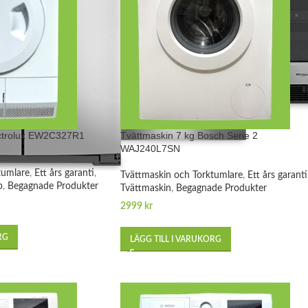
ectrolux EW2C327R1
Tvättmaskin 7 kg Bosch Serie 2
WAJ240L7SN
tumlare
,
Ett års garanti
,
Tvättmaskin och Torktumlare
,
Ett års garanti
p
,
Begagnade Produkter
Tvättmaskin
,
Begagnade Produkter
2999
kr
RG
LÄGG TILL I VARUKORG