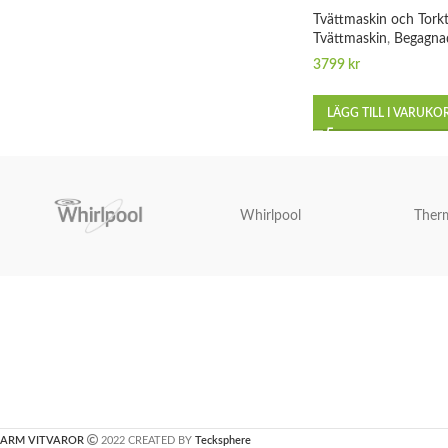
Tvättmaskin och Tork
Tvättmaskin
,
Begagna
3799
kr
LÄGG TILL I VARUKO
Whirlpool
Ther
ARM VITVAROR
2022 CREATED BY
Tecksphere