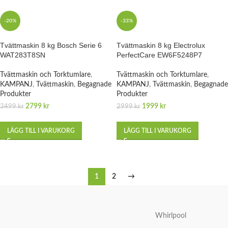
-20%
-33%
Tvättmaskin 8 kg Bosch Serie 6
Tvättmaskin 8 kg Electrolux
WAT283T8SN
PerfectCare EW6F5248P7
Tvättmaskin och Torktumlare
,
Tvättmaskin och Torktumlare
,
KAMPANJ
,
Tvättmaskin
,
Begagnade
KAMPANJ
,
Tvättmaskin
,
Begagnade
Produkter
Produkter
2799
kr
1999
kr
3499
kr
2999
kr
LÄGG TILL I VARUKORG
LÄGG TILL I VARUKORG
1
2
→
Whirlpool