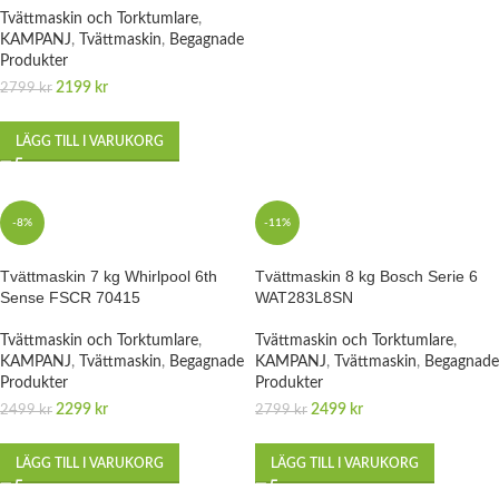
Tvättmaskin och Torktumlare
,
KAMPANJ
,
Tvättmaskin
,
Begagnade
Produkter
2199
kr
2799
kr
LÄGG TILL I VARUKORG
-8%
-11%
Tvättmaskin 7 kg Whirlpool 6th
Tvättmaskin 8 kg Bosch Serie 6
Sense FSCR 70415
WAT283L8SN
Tvättmaskin och Torktumlare
,
Tvättmaskin och Torktumlare
,
KAMPANJ
,
Tvättmaskin
,
Begagnade
KAMPANJ
,
Tvättmaskin
,
Begagnade
Produkter
Produkter
2299
kr
2499
kr
2499
kr
2799
kr
LÄGG TILL I VARUKORG
LÄGG TILL I VARUKORG