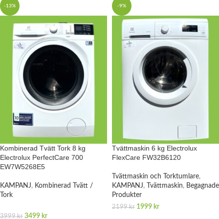
-13%
-9%
Kombinerad Tvätt Tork 8 kg
Tvättmaskin 6 kg Electrolux
Electrolux PerfectCare 700
FlexCare FW32B6120
EW7W5268E5
Tvättmaskin och Torktumlare
,
KAMPANJ
,
Kombinerad Tvätt /
KAMPANJ
,
Tvättmaskin
,
Begagnade
Tork
Produkter
1999
kr
2199
kr
3499
kr
3999
kr