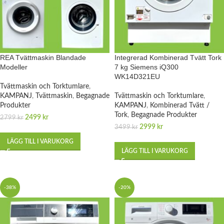
REA Tvättmaskin Blandade
Integrerad Kombinerad Tvätt Tork
Modeller
7 kg Siemens iQ300
WK14D321EU
Tvättmaskin och Torktumlare
,
KAMPANJ
,
Tvättmaskin
,
Begagnade
Tvättmaskin och Torktumlare
,
Produkter
KAMPANJ
,
Kombinerad Tvätt /
Tork
,
Begagnade Produkter
2499
kr
2799
kr
2999
kr
3499
kr
LÄGG TILL I VARUKORG
LÄGG TILL I VARUKORG
-38%
-20%