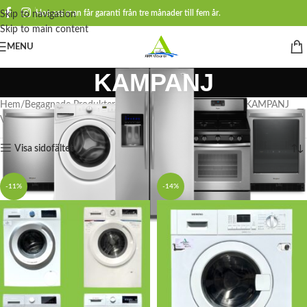
Hos oss man får garanti från tre månader till fem år.
Skip to navigation
Skip to main content
MENU
KAMPANJ
Hem
Begagnade Produkter
Tvättmaskin och Torktumlare
KAMPANJ
Visar 1–12 av 14 resultat
Visa sidofältet
-11%
-14%