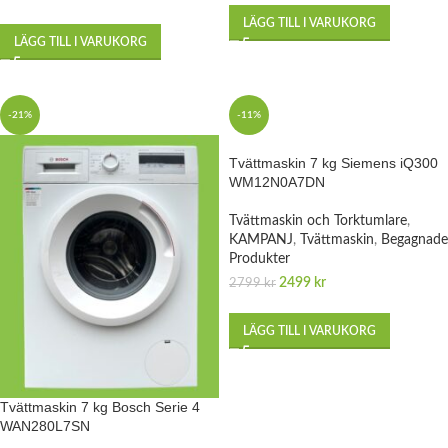
LÄGG TILL I VARUKORG
LÄGG TILL I VARUKORG
-21%
-11%
Tvättmaskin 7 kg Siemens iQ300
WM12N0A7DN
Tvättmaskin och Torktumlare
,
KAMPANJ
,
Tvättmaskin
,
Begagnade
Produkter
2499
kr
2799
kr
LÄGG TILL I VARUKORG
Tvättmaskin 7 kg Bosch Serie 4
WAN280L7SN