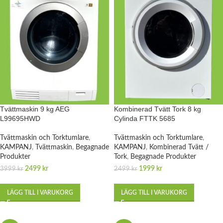
Tvättmaskin 9 kg AEG
Kombinerad Tvätt Tork 8 kg
L99695HWD
Cylinda FTTK 5685
Tvättmaskin och Torktumlare
,
Tvättmaskin och Torktumlare
,
KAMPANJ
,
Tvättmaskin
,
Begagnade
KAMPANJ
,
Kombinerad Tvätt /
Produkter
Tork
,
Begagnade Produkter
2499
kr
1999
kr
3999
kr
2499
kr
LÄGG TILL I VARUKORG
LÄGG TILL I VARUKORG