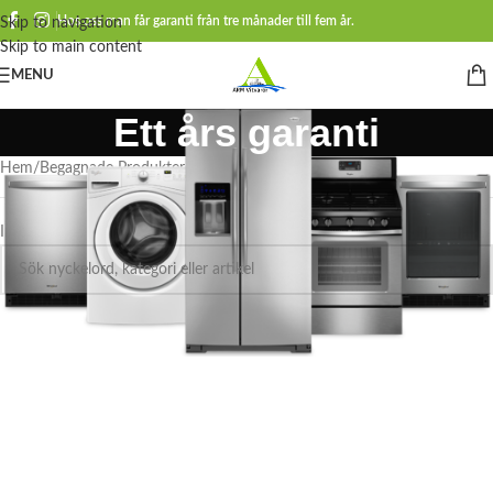
Hos oss man får garanti från tre månader till fem år.
Skip to navigation
Skip to main content
MENU
Ett års garanti
Hem
Begagnade Produkter
Diskmaskiner
Ett års garanti
Inga produkter hittades som motsvarar ditt val.