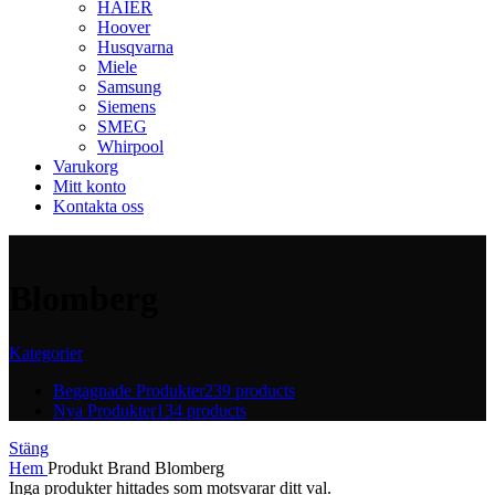
HAIER
Hoover
Husqvarna
Miele
Samsung
Siemens
SMEG
Whirpool
Varukorg
Mitt konto
Kontakta oss
Blomberg
Kategorier
Begagnade Produkter
239 products
Nya Produkter
134 products
Stäng
Hem
Produkt Brand
Blomberg
Inga produkter hittades som motsvarar ditt val.