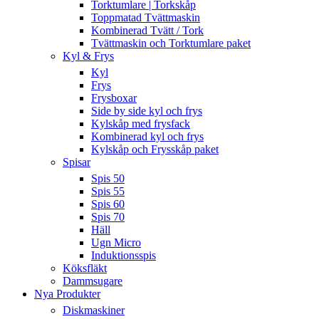
Torktumlare | Torkskåp
Toppmatad Tvättmaskin
Kombinerad Tvätt / Tork
Tvättmaskin och Torktumlare paket
Kyl & Frys
Kyl
Frys
Frysboxar
Side by side kyl och frys
Kylskåp med frysfack
Kombinerad kyl och frys
Kylskåp och Frysskåp paket
Spisar
Spis 50
Spis 55
Spis 60
Spis 70
Häll
Ugn Micro
Induktionsspis
Köksfläkt
Dammsugare
Nya Produkter
Diskmaskiner