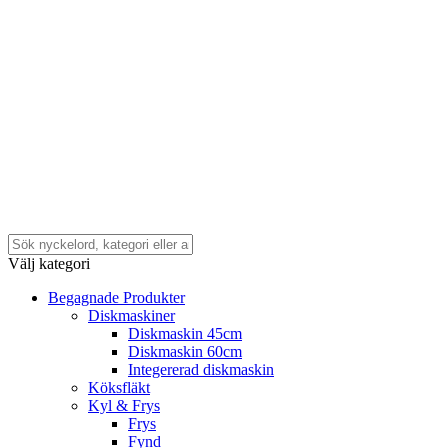
Välj kategori
Begagnade Produkter
Diskmaskiner
Diskmaskin 45cm
Diskmaskin 60cm
Integererad diskmaskin
Köksfläkt
Kyl & Frys
Frys
Fynd