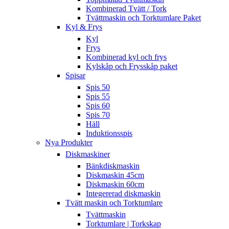
Kombinerad Tvätt / Tork
Tvättmaskin och Torktumlare Paket
Kyl & Frys
Kyl
Frys
Kombinerad kyl och frys
Kylskåp och Frysskåp paket
Spisar
Spis 50
Spis 55
Spis 60
Spis 70
Häll
Induktionsspis
Nya Produkter
Diskmaskiner
Bänkdiskmaskin
Diskmaskin 45cm
Diskmaskin 60cm
Integererad diskmaskin
Tvätt maskin och Torktumlare
Tvättmaskin
Torktumlare | Torkskap