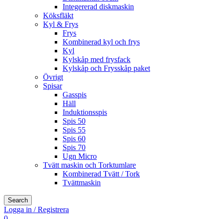
Integererad diskmaskin
Köksfläkt
Kyl & Frys
Frys
Kombinerad kyl och frys
Kyl
Kylskåp med frysfack
Kylskåp och Frysskåp paket
Övrigt
Spisar
Gasspis
Häll
Induktionsspis
Spis 50
Spis 55
Spis 60
Spis 70
Ugn Micro
Tvätt maskin och Torktumlare
Kombinerad Tvätt / Tork
Tvättmaskin
Search
Logga in / Registrera
0