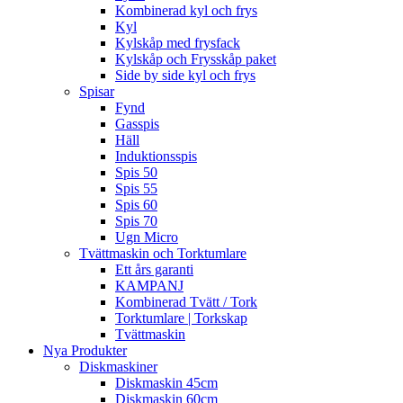
Kombinerad kyl och frys
Kyl
Kylskåp med frysfack
Kylskåp och Frysskåp paket
Side by side kyl och frys
Spisar
Fynd
Gasspis
Häll
Induktionsspis
Spis 50
Spis 55
Spis 60
Spis 70
Ugn Micro
Tvättmaskin och Torktumlare
Ett års garanti
KAMPANJ
Kombinerad Tvätt / Tork
Torktumlare | Torkskap
Tvättmaskin
Nya Produkter
Diskmaskiner
Diskmaskin 45cm
Diskmaskin 60cm