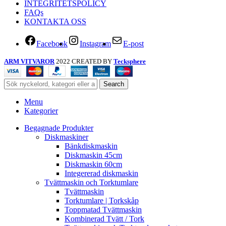
INTEGRITETSPOLICY
FAQs
KONTAKTA OSS
Facebook
Instagram
E-post
ARM VITVAROR
2022 CREATED BY
Tecksphere
Search
Menu
Kategorier
Begagnade Produkter
Diskmaskiner
Bänkdiskmaskin
Diskmaskin 45cm
Diskmaskin 60cm
Integererad diskmaskin
Tvättmaskin och Torktumlare
Tvättmaskin
Torktumlare | Torkskåp
Toppmatad Tvättmaskin
Kombinerad Tvätt / Tork