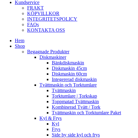
Kundservice
FRAKT
KÖPVILLKOR
INTEGRITETSPOLICY
FAQs
KONTAKTA OSS
Hem
Shop
Begagnade Produkter
Diskmaskiner
Bänkdiskmaskin
Diskmaskin 45cm
Diskmaskin 60cm
Integererad diskmaskin
Tvättmaskin och Torktumlare
Tvättmaskin
Torktumlare | Torkskap
Toppmatad Tvättmaskin
Kombinerad Tvätt / Tork
Tvättmaskin och Torktumlare Paket
Kyl & Frys
Kyl
Frys
Side by side kyl och frys