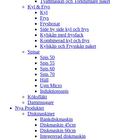
Tvättmaskin och Torktumlare paket
Kyl & Frys
Kyl
Frys
Frysboxar
Side by side kyl och frys
Kylskåp med frysfack
Kombinerad kyl och frys
Kylskåp och Frysskåp paket
Spisar
Spis 50
Spis 55
Spis 60
Spis 70
Häll
Ugn Micro
Induktionsspis
Köksfläkt
Dammsugare
Nya Produkter
Diskmaskiner
Bänkdiskmaskin
Diskmaskin 45cm
Diskmaskin 60cm
Integererad diskmaskin