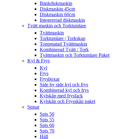
Bänkdiskmaskin
Diskmaskin 45cm
Diskmaskin 60cm
Integererad diskmaskin
Tvätt maskin och Torktumlare
Tvättmaskin
Torktumlare | Torkskap
Toppmatad Tvättmaskin
Kombinerad Tvätt / Tork
Tvättmaskin och Torktumlare Paket
Kyl & Frys
Kyl
Frys
Frysboxar
Side by side kyl och frys
Kombinerad kyl och frys
Kylskåp med frysfack
Kylskåp och Frysskåp paket
Spisar
Spis 50
Spis 55
Spis 60
Spis 70
Häll