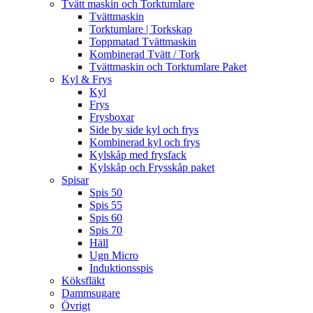
Tvätt maskin och Torktumlare
Tvättmaskin
Torktumlare | Torkskap
Toppmatad Tvättmaskin
Kombinerad Tvätt / Tork
Tvättmaskin och Torktumlare Paket
Kyl & Frys
Kyl
Frys
Frysboxar
Side by side kyl och frys
Kombinerad kyl och frys
Kylskåp med frysfack
Kylskåp och Frysskåp paket
Spisar
Spis 50
Spis 55
Spis 60
Spis 70
Häll
Ugn Micro
Induktionsspis
Köksfläkt
Dammsugare
Övrigt