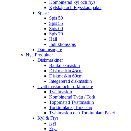
Kombinerad kyl och frys
Kylskåp och Frysskåp paket
Spisar
Spis 50
Spis 55
Spis 60
Spis 70
Häll
Induktionsspis
Dammsugare
Nya Produkter
Diskmaskiner
Bänkdiskmaskin
Diskmaskin 45cm
Diskmaskin 60cm
Integererad diskmaskin
Tvätt maskin och Torktumlare
Tvättmaskin
Kombinerad Tvätt / Tork
Toppmatad Tvättmaskin
Torktumlare | Torkskap
Tvättmaskin och Torktumlare Paket
Kyl & Frys
Kyl
Frys