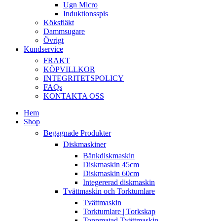
Ugn Micro
Induktionsspis
Köksfläkt
Dammsugare
Övrigt
Kundservice
FRAKT
KÖPVILLKOR
INTEGRITETSPOLICY
FAQs
KONTAKTA OSS
Hem
Shop
Begagnade Produkter
Diskmaskiner
Bänkdiskmaskin
Diskmaskin 45cm
Diskmaskin 60cm
Integererad diskmaskin
Tvättmaskin och Torktumlare
Tvättmaskin
Torktumlare | Torkskap
Toppmatad Tvättmaskin