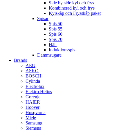
Side by side kyl och frys
Kombinerad kyl och frys
Kylskåp och Frysskåp paket
Spisar
Spis 50
Spis 55
Spis 60
Spis 70
Häll
Induktionsspis
Dammsugare
Brands
AEG
ASKO
BOSCH
Cylinda
Electrolux
Elektro Helios
Gorenje
HAIER
Hoover
Husqvarna
Miele
Samsung
Siemens