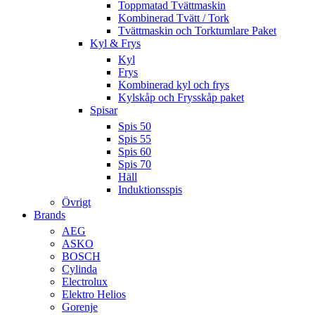
Toppmatad Tvättmaskin
Kombinerad Tvätt / Tork
Tvättmaskin och Torktumlare Paket
Kyl & Frys
Kyl
Frys
Kombinerad kyl och frys
Kylskåp och Frysskåp paket
Spisar
Spis 50
Spis 55
Spis 60
Spis 70
Häll
Induktionsspis
Övrigt
Brands
AEG
ASKO
BOSCH
Cylinda
Electrolux
Elektro Helios
Gorenje