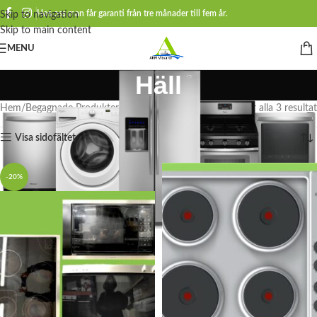
Hos oss man får garanti från tre månader till fem år.
Skip to navigation
Skip to main content
MENU
Häll
Hem
Begagnade Produkter
Spisar
Häll
Visar alla 3 resultat
Visa sidofältet
-20%