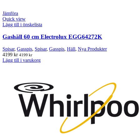
Jämföra
Quick view
Lägg till i önskelista
Gashäll 60 cm Electrolux EGG64272K
Spisar
,
Gasspis
,
Spisar
,
Gasspis
,
Häll
,
Nya Produkter
4199
kr
4199
kr
Lägg till i varukorg