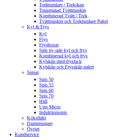
Torktumlare | Torkskap
Toppmatad Tvättmaskin
Kombinerad Tvätt / Tork
Tvättmaskin och Torktumlare Paket
Kyl & Frys
Kyl
Frys
Frysboxar
Side by side kyl och frys
Kombinerad kyl och frys
Kylskåp med frysfack
Kylskåp och Frysskåp paket
Spisar
Spis 50
Spis 55
Spis 60
Spis 70
Häll
Ugn Micro
Induktionsspis
Köksfläkt
Dammsugare
Övrigt
Kundservice