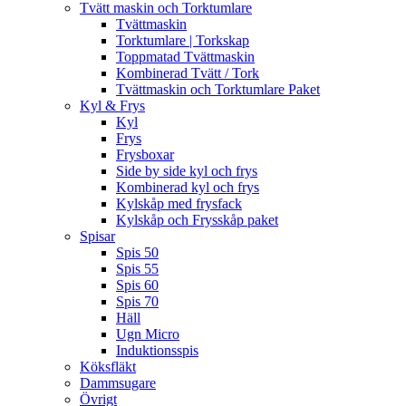
Tvätt maskin och Torktumlare
Tvättmaskin
Torktumlare | Torkskap
Toppmatad Tvättmaskin
Kombinerad Tvätt / Tork
Tvättmaskin och Torktumlare Paket
Kyl & Frys
Kyl
Frys
Frysboxar
Side by side kyl och frys
Kombinerad kyl och frys
Kylskåp med frysfack
Kylskåp och Frysskåp paket
Spisar
Spis 50
Spis 55
Spis 60
Spis 70
Häll
Ugn Micro
Induktionsspis
Köksfläkt
Dammsugare
Övrigt