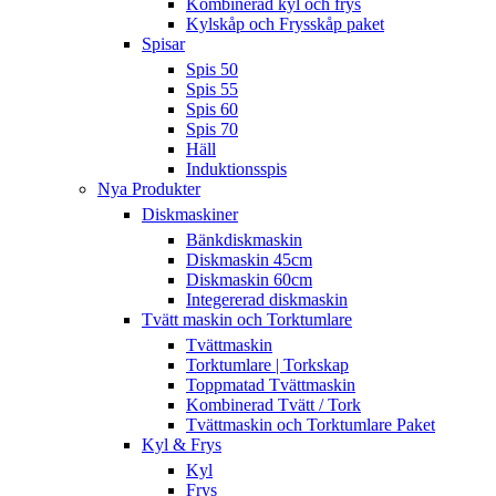
Kombinerad kyl och frys
Kylskåp och Frysskåp paket
Spisar
Spis 50
Spis 55
Spis 60
Spis 70
Häll
Induktionsspis
Nya Produkter
Diskmaskiner
Bänkdiskmaskin
Diskmaskin 45cm
Diskmaskin 60cm
Integererad diskmaskin
Tvätt maskin och Torktumlare
Tvättmaskin
Torktumlare | Torkskap
Toppmatad Tvättmaskin
Kombinerad Tvätt / Tork
Tvättmaskin och Torktumlare Paket
Kyl & Frys
Kyl
Frys