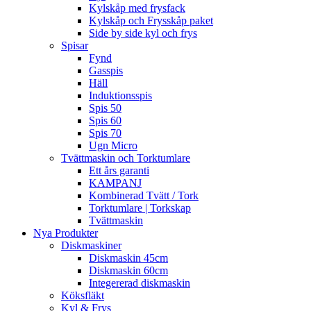
Kylskåp med frysfack
Kylskåp och Frysskåp paket
Side by side kyl och frys
Spisar
Fynd
Gasspis
Häll
Induktionsspis
Spis 50
Spis 60
Spis 70
Ugn Micro
Tvättmaskin och Torktumlare
Ett års garanti
KAMPANJ
Kombinerad Tvätt / Tork
Torktumlare | Torkskap
Tvättmaskin
Nya Produkter
Diskmaskiner
Diskmaskin 45cm
Diskmaskin 60cm
Integererad diskmaskin
Köksfläkt
Kyl & Frys