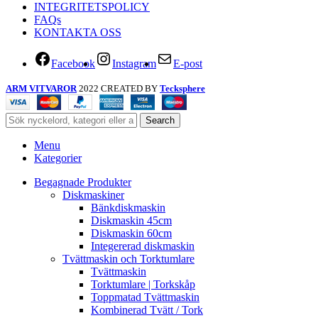
INTEGRITETSPOLICY
FAQs
KONTAKTA OSS
Facebook
Instagram
E-post
ARM VITVAROR
2022 CREATED BY
Tecksphere
Search
Menu
Kategorier
Begagnade Produkter
Diskmaskiner
Bänkdiskmaskin
Diskmaskin 45cm
Diskmaskin 60cm
Integererad diskmaskin
Tvättmaskin och Torktumlare
Tvättmaskin
Torktumlare | Torkskåp
Toppmatad Tvättmaskin
Kombinerad Tvätt / Tork