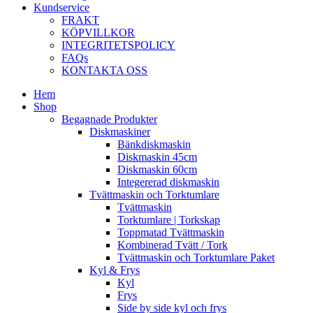
Kundservice
FRAKT
KÖPVILLKOR
INTEGRITETSPOLICY
FAQs
KONTAKTA OSS
Hem
Shop
Begagnade Produkter
Diskmaskiner
Bänkdiskmaskin
Diskmaskin 45cm
Diskmaskin 60cm
Integererad diskmaskin
Tvättmaskin och Torktumlare
Tvättmaskin
Torktumlare | Torkskap
Toppmatad Tvättmaskin
Kombinerad Tvätt / Tork
Tvättmaskin och Torktumlare Paket
Kyl & Frys
Kyl
Frys
Side by side kyl och frys