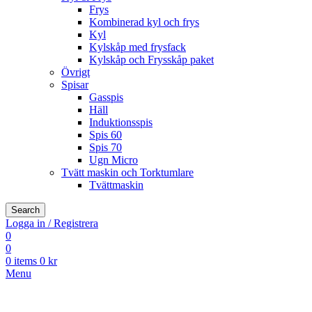
Frys
Kombinerad kyl och frys
Kyl
Kylskåp med frysfack
Kylskåp och Frysskåp paket
Övrigt
Spisar
Gasspis
Häll
Induktionsspis
Spis 60
Spis 70
Ugn Micro
Tvätt maskin och Torktumlare
Tvättmaskin
Search
Logga in / Registrera
0
0
0
items
0
kr
Menu