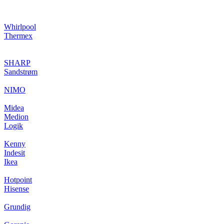
Whirlpool
Thermex
SHARP
Sandstrøm
NIMO
Midea
Medion
Logik
Kenny
Indesit
Ikea
Hotpoint
Hisense
Grundig