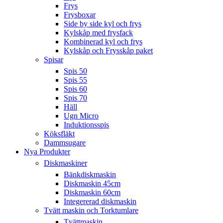
Frys
Frysboxar
Side by side kyl och frys
Kylskåp med frysfack
Kombinerad kyl och frys
Kylskåp och Frysskåp paket
Spisar
Spis 50
Spis 55
Spis 60
Spis 70
Häll
Ugn Micro
Induktionsspis
Köksfläkt
Dammsugare
Nya Produkter
Diskmaskiner
Bänkdiskmaskin
Diskmaskin 45cm
Diskmaskin 60cm
Integererad diskmaskin
Tvätt maskin och Torktumlare
Tvättmaskin