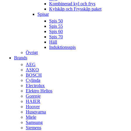
Kombinerad kyl och frys
Kylskåp och Frysskåp paket
Spisar
Spis 50
Spis 55
Spis 60
Spis 70
Häll
Induktionsspis
Övrigt
Brands
AEG
ASKO
BOSCH
Cylinda
Electrolux
Elektro Helios
Gorenje
HAIER
Hoover
Husqvarna
Miele
Samsung
Siemens