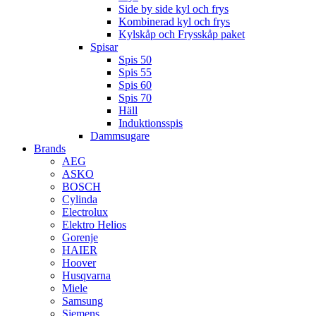
Side by side kyl och frys
Kombinerad kyl och frys
Kylskåp och Frysskåp paket
Spisar
Spis 50
Spis 55
Spis 60
Spis 70
Häll
Induktionsspis
Dammsugare
Brands
AEG
ASKO
BOSCH
Cylinda
Electrolux
Elektro Helios
Gorenje
HAIER
Hoover
Husqvarna
Miele
Samsung
Siemens