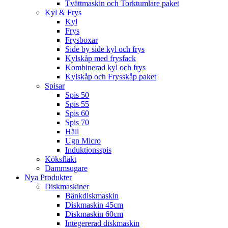
Tvättmaskin och Torktumlare paket
Kyl & Frys
Kyl
Frys
Frysboxar
Side by side kyl och frys
Kylskåp med frysfack
Kombinerad kyl och frys
Kylskåp och Frysskåp paket
Spisar
Spis 50
Spis 55
Spis 60
Spis 70
Häll
Ugn Micro
Induktionsspis
Köksfläkt
Dammsugare
Nya Produkter
Diskmaskiner
Bänkdiskmaskin
Diskmaskin 45cm
Diskmaskin 60cm
Integererad diskmaskin