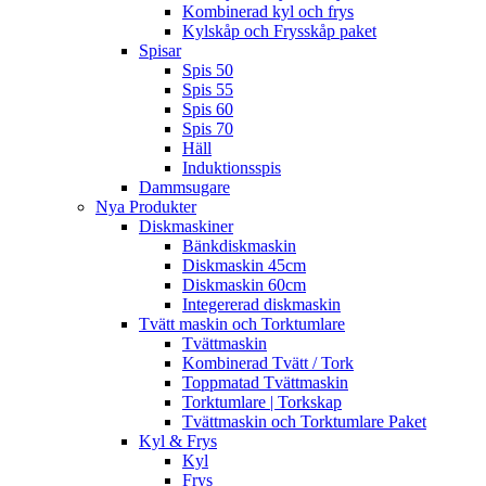
Kombinerad kyl och frys
Kylskåp och Frysskåp paket
Spisar
Spis 50
Spis 55
Spis 60
Spis 70
Häll
Induktionsspis
Dammsugare
Nya Produkter
Diskmaskiner
Bänkdiskmaskin
Diskmaskin 45cm
Diskmaskin 60cm
Integererad diskmaskin
Tvätt maskin och Torktumlare
Tvättmaskin
Kombinerad Tvätt / Tork
Toppmatad Tvättmaskin
Torktumlare | Torkskap
Tvättmaskin och Torktumlare Paket
Kyl & Frys
Kyl
Frys