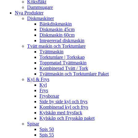
Köksfläkt
Dammsugare
Nya Produkter
Diskmaskiner
Bänkdiskmaskin
Diskmaskin 45cm
Diskmaskin 60cm
Integererad diskmaskin
Tvätt maskin och Torktumlare
Tvättmaskin
Torktumlare | Torkskap
Toppmatad Tvättmaskin
Kombinerad Tvätt / Tork
Tvättmaskin och Torktumlare Paket
Kyl & Frys
Kyl
Frys
Frysboxar
Side by side kyl och frys
Kombinerad kyl och frys
Kylskåp med frysfack
Kylskåp och Frysskåp paket
Spisar
Spis 50
Spis 55