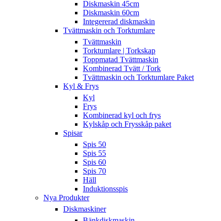
Diskmaskin 45cm
Diskmaskin 60cm
Integererad diskmaskin
Tvättmaskin och Torktumlare
Tvättmaskin
Torktumlare | Torkskap
Toppmatad Tvättmaskin
Kombinerad Tvätt / Tork
Tvättmaskin och Torktumlare Paket
Kyl & Frys
Kyl
Frys
Kombinerad kyl och frys
Kylskåp och Frysskåp paket
Spisar
Spis 50
Spis 55
Spis 60
Spis 70
Häll
Induktionsspis
Nya Produkter
Diskmaskiner
Bänkdiskmaskin