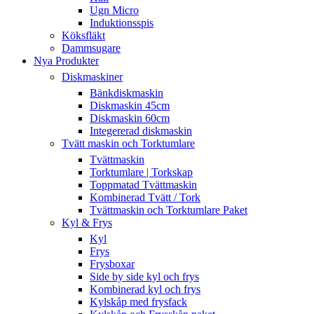
Ugn Micro
Induktionsspis
Köksfläkt
Dammsugare
Nya Produkter
Diskmaskiner
Bänkdiskmaskin
Diskmaskin 45cm
Diskmaskin 60cm
Integererad diskmaskin
Tvätt maskin och Torktumlare
Tvättmaskin
Torktumlare | Torkskap
Toppmatad Tvättmaskin
Kombinerad Tvätt / Tork
Tvättmaskin och Torktumlare Paket
Kyl & Frys
Kyl
Frys
Frysboxar
Side by side kyl och frys
Kombinerad kyl och frys
Kylskåp med frysfack