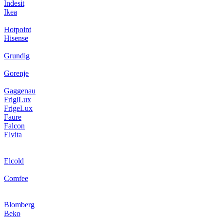
Indesit
Ikea
Hotpoint
Hisense
Grundig
Gorenje
Gaggenau
FrigiLux
FrigeLux
Faure
Falcon
Elvita
Elcold
Comfee
Blomberg
Beko