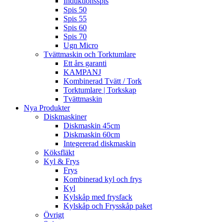
Induktionsspis
Spis 50
Spis 55
Spis 60
Spis 70
Ugn Micro
Tvättmaskin och Torktumlare
Ett års garanti
KAMPANJ
Kombinerad Tvätt / Tork
Torktumlare | Torkskap
Tvättmaskin
Nya Produkter
Diskmaskiner
Diskmaskin 45cm
Diskmaskin 60cm
Integererad diskmaskin
Köksfläkt
Kyl & Frys
Frys
Kombinerad kyl och frys
Kyl
Kylskåp med frysfack
Kylskåp och Frysskåp paket
Övrigt