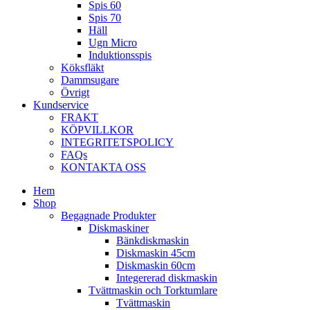
Spis 60
Spis 70
Häll
Ugn Micro
Induktionsspis
Köksfläkt
Dammsugare
Övrigt
Kundservice
FRAKT
KÖPVILLKOR
INTEGRITETSPOLICY
FAQs
KONTAKTA OSS
Hem
Shop
Begagnade Produkter
Diskmaskiner
Bänkdiskmaskin
Diskmaskin 45cm
Diskmaskin 60cm
Integererad diskmaskin
Tvättmaskin och Torktumlare
Tvättmaskin