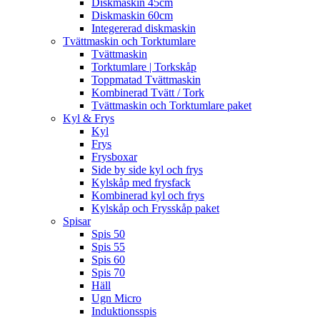
Diskmaskin 45cm
Diskmaskin 60cm
Integererad diskmaskin
Tvättmaskin och Torktumlare
Tvättmaskin
Torktumlare | Torkskåp
Toppmatad Tvättmaskin
Kombinerad Tvätt / Tork
Tvättmaskin och Torktumlare paket
Kyl & Frys
Kyl
Frys
Frysboxar
Side by side kyl och frys
Kylskåp med frysfack
Kombinerad kyl och frys
Kylskåp och Frysskåp paket
Spisar
Spis 50
Spis 55
Spis 60
Spis 70
Häll
Ugn Micro
Induktionsspis