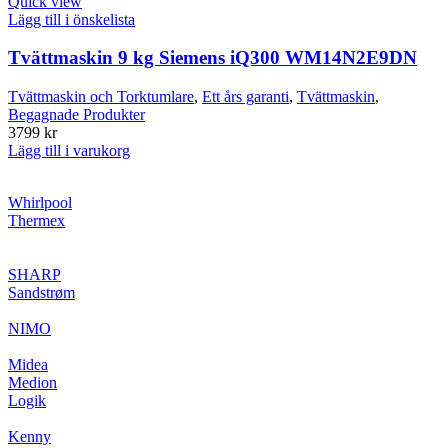
Quick view
Lägg till i önskelista
Tvättmaskin 9 kg Siemens iQ300 WM14N2E9DN
Tvättmaskin och Torktumlare
,
Ett års garanti
,
Tvättmaskin
,
Begagnade Produkter
3799
kr
Lägg till i varukorg
Whirlpool
Thermex
SHARP
Sandstrøm
NIMO
Midea
Medion
Logik
Kenny