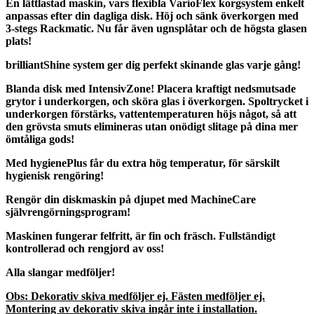
En lättlastad maskin, vars flexibla VarioFlex korgsystem enkelt
anpassas efter din dagliga disk. Höj och sänk överkorgen med
3-stegs Rackmatic. Nu får även ugnsplåtar och de högsta glasen
plats!
brilliantShine system ger dig perfekt skinande glas varje gång!
Blanda disk med IntensivZone! Placera kraftigt nedsmutsade
grytor i underkorgen, och sköra glas i överkorgen. Spoltrycket i
underkorgen förstärks, vattentemperaturen höjs något, så att
den grövsta smuts elimineras utan onödigt slitage på dina mer
ömtåliga gods!
Med hygienePlus får du extra hög temperatur, för särskilt
hygienisk rengöring!
Rengör din diskmaskin på djupet med MachineCare
självrengörningsprogram!
Maskinen fungerar felfritt, är fin och fräsch. Fullständigt
kontrollerad och rengjord av oss!
Alla slangar medföljer!
Obs: Dekorativ skiva medföljer ej. Fästen medföljer ej.
Montering av dekorativ skiva ingår inte i installation.