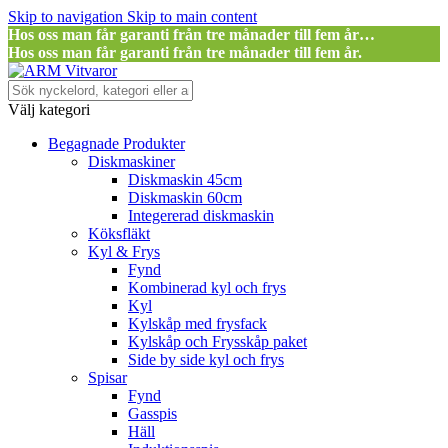
Skip to navigation
Skip to main content
Hos oss man får garanti från tre månader till fem år…
Hos oss man får garanti från tre månader till fem år.
Välj kategori
Begagnade Produkter
Diskmaskiner
Diskmaskin 45cm
Diskmaskin 60cm
Integererad diskmaskin
Köksfläkt
Kyl & Frys
Fynd
Kombinerad kyl och frys
Kyl
Kylskåp med frysfack
Kylskåp och Frysskåp paket
Side by side kyl och frys
Spisar
Fynd
Gasspis
Häll