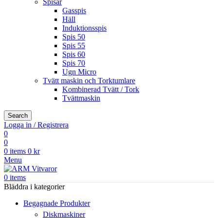
Spisar
Gasspis
Häll
Induktionsspis
Spis 50
Spis 55
Spis 60
Spis 70
Ugn Micro
Tvätt maskin och Torktumlare
Kombinerad Tvätt / Tork
Tvättmaskin
Search
Logga in / Registrera
0
0
0
items
0
kr
Menu
0
items
Bläddra i kategorier
Begagnade Produkter
Diskmaskiner