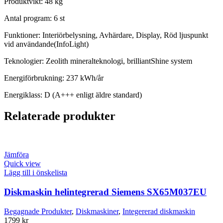
Produktvikt: 48 kg
Antal program: 6 st
Funktioner: Interiörbelysning, Avhärdare, Display, Röd ljuspunkt
vid användande(InfoLight)
Teknologier: Zeolith mineralteknologi, brilliantShine system
Energiförbrukning: 237 kWh/år
Energiklass: D (A+++ enligt äldre standard)
Relaterade produkter
Jämföra
Quick view
Lägg till i önskelista
Diskmaskin helintegrerad Siemens SX65M037EU
Begagnade Produkter
,
Diskmaskiner
,
Integererad diskmaskin
1799
kr