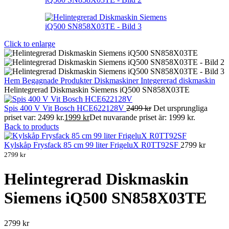
Click to enlarge
Hem
Begagnade Produkter
Diskmaskiner
Integererad diskmaskin
Helintegrerad Diskmaskin Siemens iQ500 SN858X03TE
Spis 400 V Vit Bosch HCE622128V
2499
kr
Det ursprungliga
priset var: 2499 kr.
1999
kr
Det nuvarande priset är: 1999 kr.
Back to products
Kylskåp Frysfack 85 cm 99 liter FrigeluX R0TT92SF
2799
kr
2799
kr
Helintegrerad Diskmaskin
Siemens iQ500 SN858X03TE
2799
kr