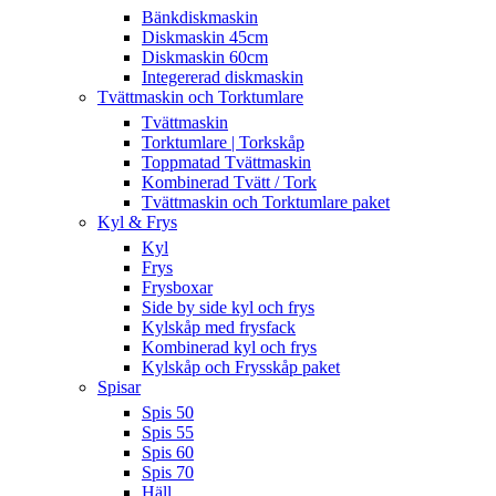
Bänkdiskmaskin
Diskmaskin 45cm
Diskmaskin 60cm
Integererad diskmaskin
Tvättmaskin och Torktumlare
Tvättmaskin
Torktumlare | Torkskåp
Toppmatad Tvättmaskin
Kombinerad Tvätt / Tork
Tvättmaskin och Torktumlare paket
Kyl & Frys
Kyl
Frys
Frysboxar
Side by side kyl och frys
Kylskåp med frysfack
Kombinerad kyl och frys
Kylskåp och Frysskåp paket
Spisar
Spis 50
Spis 55
Spis 60
Spis 70
Häll