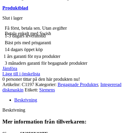
Produktblad
Slut i lager
Få först, betala sen. Utan avgifter
Betala enkelt med Swish
1-3 dagars leveranstid
Bäst pris med prisgaranti
14 dagars öppet köp
1 års garanti för nya produkter
3 månaders garanti för begagnade produkter
Jämföra
Lägg till i önskelista
0
personer tittar på den här produkten nu!
Artikelnr:
C1197
Kategorier:
Begagnade Produkter
,
Integererad
diskmaskin
Etikett:
Siemens
Beskrivning
Beskrivning
Mer information från tillverkaren: