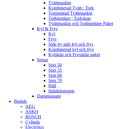
Tvättmaskin
Kombinerad Tvätt / Tork
Toppmatad Tvättmaskin
Torktumlare | Torkskap
Tvättmaskin och Torktumlare Paket
Kyl & Frys
Kyl
Frys
Side by side kyl och frys
Kombinerad kyl och frys
Kylskåp och Frysskåp paket
Spisar
Spis 50
Spis 55
Spis 60
Spis 70
Häll
Induktionsspis
Dammsugare
Brands
AEG
ASKO
BOSCH
Cylinda
Electrolux