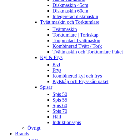
Diskmaskin 45cm
Diskmaskin 60cm
Integererad diskmaskin
Tvätt maskin och Torktumlare
Tvättmaskin
Torktumlare | Torkskap
Toppmatad Tvättmaskin
Kombinerad Tvätt / Tork
Tvättmaskin och Torktumlare Paket
Kyl & Frys
Kyl
Frys
Kombinerad kyl och frys
Kylskåp och Frysskåp paket
Spisar
Spis 50
Spis 55
Spis 60
Spis 70
Häll
Induktionsspis
Övrigt
Brands