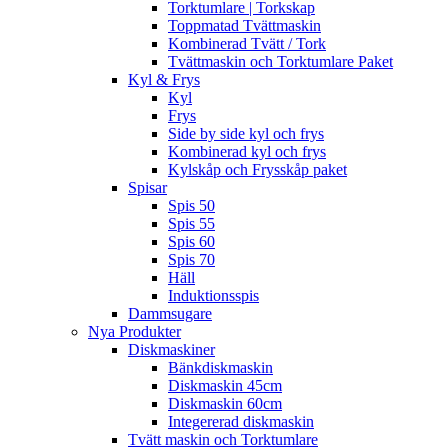
Torktumlare | Torkskap
Toppmatad Tvättmaskin
Kombinerad Tvätt / Tork
Tvättmaskin och Torktumlare Paket
Kyl & Frys
Kyl
Frys
Side by side kyl och frys
Kombinerad kyl och frys
Kylskåp och Frysskåp paket
Spisar
Spis 50
Spis 55
Spis 60
Spis 70
Häll
Induktionsspis
Dammsugare
Nya Produkter
Diskmaskiner
Bänkdiskmaskin
Diskmaskin 45cm
Diskmaskin 60cm
Integererad diskmaskin
Tvätt maskin och Torktumlare