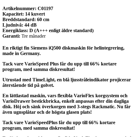
Artikelnummer: C01197
Kapacitet: 14 kuvert
Breddstandard: 60 cm
Ljudnivå: 44 dB
Energiklass: D (A+++ enligt äldre standard)
Garanti:
Tre månader
En riktigt fin Siemens iQ500 diskmaskin för helintegrering,
made in Germany.
Tack vare VarioSpeed Plus får du upp till 66% kortare
program, med samma diskresultat!
Utrustad med TimeLight, en blå ljusstråleindikator projicerar
återstående tid på golvet.
En lättlastad maskin, vars flexibla VarioFlex korgsystem och
VarioDrawer bestickbricka, enkelt anpassas efter din dagliga
disk. Höj och sänk överkorgen med 3-stegs Rackmatic. Nu får
även ugnsplåtar och de högsta glasen plats!
Tack vare VarioSpeedPlus får du upp till 66% kortare
program, med samma diskresultat!