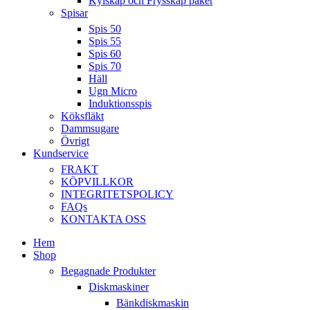
Kylskåp och Frysskåp paket
Spisar
Spis 50
Spis 55
Spis 60
Spis 70
Häll
Ugn Micro
Induktionsspis
Köksfläkt
Dammsugare
Övrigt
Kundservice
FRAKT
KÖPVILLKOR
INTEGRITETSPOLICY
FAQs
KONTAKTA OSS
Hem
Shop
Begagnade Produkter
Diskmaskiner
Bänkdiskmaskin