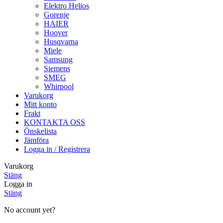
Elektro Helios
Gorenje
HAIER
Hoover
Husqvarna
Miele
Samsung
Siemens
SMEG
Whirpool
Varukorg
Mitt konto
Frakt
KONTAKTA OSS
Önskelista
Jämföra
Logga in / Registrera
Varukorg
Stäng
Logga in
Stäng
No account yet?