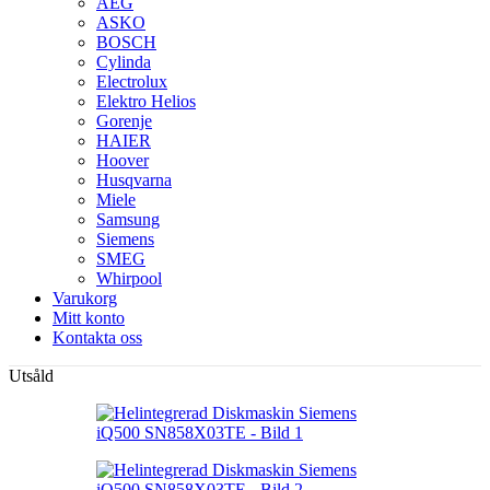
AEG
ASKO
BOSCH
Cylinda
Electrolux
Elektro Helios
Gorenje
HAIER
Hoover
Husqvarna
Miele
Samsung
Siemens
SMEG
Whirpool
Varukorg
Mitt konto
Kontakta oss
Utsåld