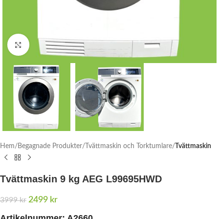
Click to enlarge
Hem
Begagnade Produkter
Tvättmaskin och Torktumlare
Tvättmaskin
Tvättmaskin 9 kg AEG L99695HWD
2499
kr
3999
kr
Artikelnummer: A2660