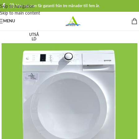
Hos oss man får garanti från tre månader till fem år.
Skip to navigation
Skip to main content
MENU
UTSÅ
LD