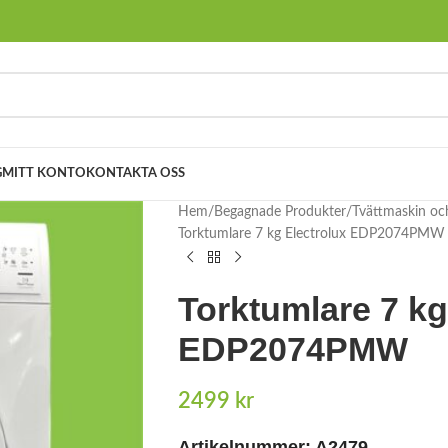
G
MITT KONTO
KONTAKTA OSS
Hem
Begagnade Produkter
Tvättmaskin oc
Torktumlare 7 kg Electrolux EDP2074PMW
Torktumlare 7 kg
EDP2074PMW
2499
kr
Artikelnummer: A2479