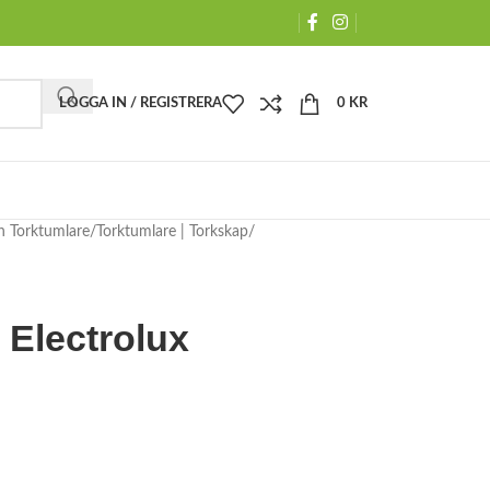
LOGGA IN / REGISTRERA
0
KR
h Torktumlare
Torktumlare | Torkskap
 Electrolux