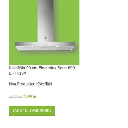
Köksfläkt 90 cm Electrolux Serie 600
Köksfläkt 90 cm E
EFTF19X
LFT419X
Nya Produkter
,
Köksfläkt
Nya Produkter
,
Kö
2499
kr
2799
kr
4499
kr
5000
kr
LÄGG TILL I VARUKORG
LÄGG TILL I VA