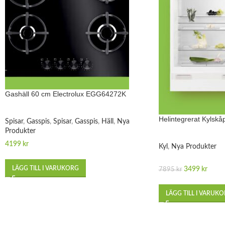
Gashäll 60 cm Electrolux EGG64272K
Helintegrerat Kylsk
Spisar
,
Gasspis
,
Spisar
,
Gasspis
,
Häll
,
Nya
Produkter
4199
kr
Kyl
,
Nya Produkter
LÄGG TILL I VARUKORG
3499
kr
7895
kr
LÄGG TILL I VARUK