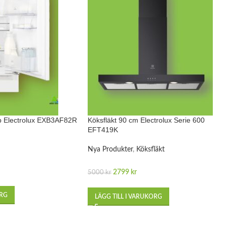
åp Electrolux EXB3AF82R
Köksfläkt 90 cm Electrolux Serie 600
EFT419K
Nya Produkter
,
Köksfläkt
2799
kr
5000
kr
ORG
LÄGG TILL I VARUKORG