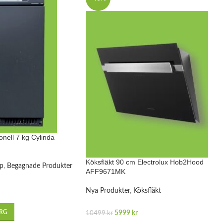
onell 7 kg Cylinda
Köksfläkt 90 cm Electrolux Hob2Hood
ap
,
Begagnade Produkter
AFF9671MK
Nya Produkter
,
Köksfläkt
ORG
5999
kr
10499
kr