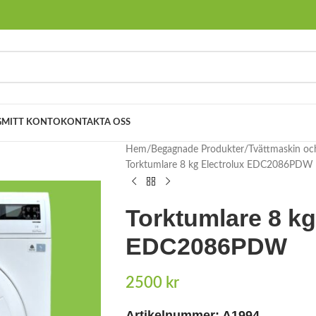
G
MITT KONTO
KONTAKTA OSS
Hem
Begagnade Produkter
Tvättmaskin oc
Torktumlare 8 kg Electrolux EDC2086PDW
Torktumlare 8 kg
EDC2086PDW
2500
kr
Artikelnummer: A1994