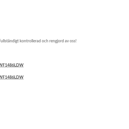
 Fullständigt kontrollerad och rengjord av oss!
m EWF1486LDW
m EWF1486LDW