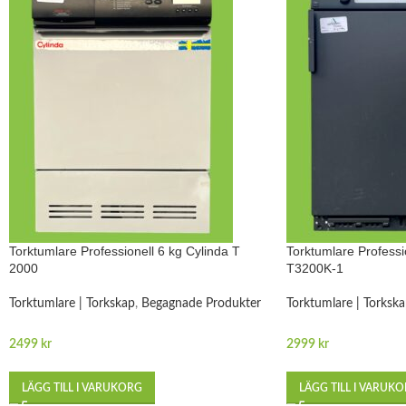
Torktumlare Professionell 6 kg Cylinda T
Torktumlare Professi
2000
T3200K-1
Torktumlare | Torkskap
,
Begagnade Produkter
Torktumlare | Torksk
2499
kr
2999
kr
LÄGG TILL I VARUKORG
LÄGG TILL I VARUK