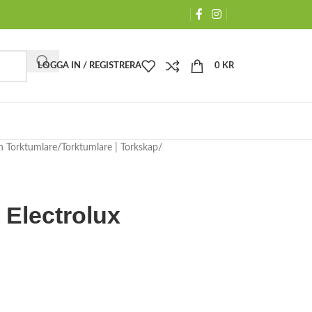
LOGGA IN / REGISTRERA
0
KR
h Torktumlare
Torktumlare | Torkskap
 Electrolux