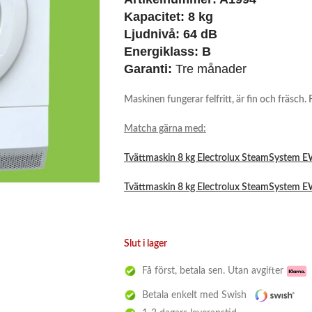
Kapacitet: 8 kg
Ljudnivå: 64 dB
Energiklass: B
Garanti:
Tre månader
Maskinen fungerar felfritt, är fin och fräsch.
Matcha gärna med:
Tvättmaskin 8 kg Electrolux SteamSyste
Tvättmaskin 8 kg Electrolux SteamSyste
Slut i lager
Få först, betala sen. Utan avgifter
Betala enkelt med Swish