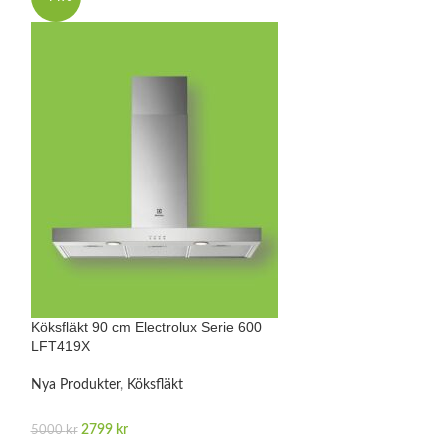
Skåpsintegrerad K
LFP539X
Köksfläkt 90 cm Electrolux Serie 600
Nya Produkter
,
Kö
LFT419X
2999
kr
Nya Produkter
,
Köksfläkt
LÄGG TILL I VA
2799
kr
5000
kr