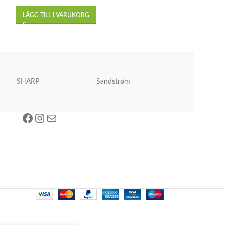
LÄGG TILL I VARUKORG
SHARP
Sandstrøm