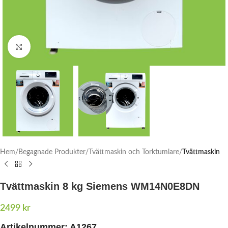
Click to enlarge
Hem
Begagnade Produkter
Tvättmaskin och Torktumlare
Tvättmaskin
Tvättmaskin 8 kg Siemens WM14N0E8DN
2499
kr
Artikelnummer:
A1267