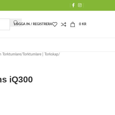
LOGGA IN / REGISTRERA
0
KR
h Torktumlare
Torktumlare | Torkskap
ns iQ300