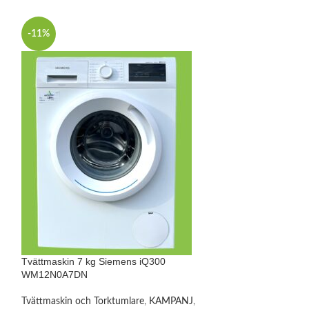
-11%
Tvättmaskin 7 kg
WM12N2C7DN
Tvättmaskin 7 kg Siemens iQ300
Tvättmaskin och 
WM12N0A7DN
Begagnade Produk
2799
kr
Tvättmaskin och Torktumlare
,
KAMPANJ
,