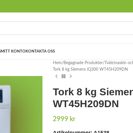
G
MITT KONTO
KONTAKTA OSS
Hem
Begagnade Produkter
Tvättmaskin oc
Tork 8 kg Siemens iQ300 WT45H209DN
Tork 8 kg Sieme
WT45H209DN
2999
kr
Artikelnummer: A1538