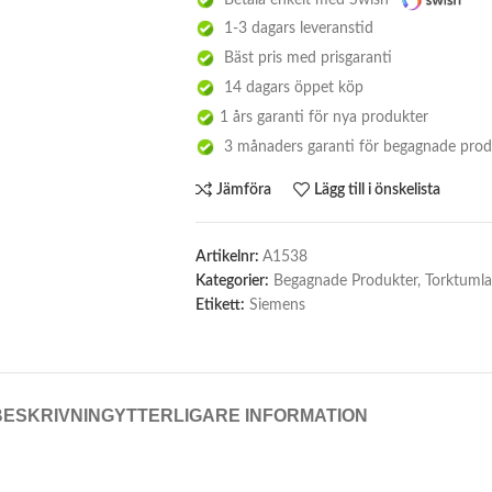
Betala enkelt med Swish
1-3 dagars leveranstid
Bäst pris med prisgaranti
14 dagars öppet köp
1 års garanti för nya produkter
3 månaders garanti för begagnade prod
Jämföra
Lägg till i önskelista
Artikelnr:
A1538
Kategorier:
Begagnade Produkter
,
Torktumla
Etikett:
Siemens
BESKRIVNING
YTTERLIGARE INFORMATION