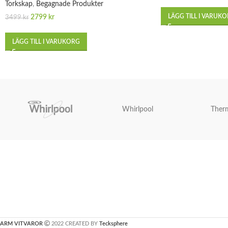
Torkskap
,
Begagnade Produkter
LÄGG TILL I VARUK
2799
kr
3499
kr
LÄGG TILL I VARUKORG
Whirlpool
Ther
ARM VITVAROR
2022 CREATED BY
Tecksphere