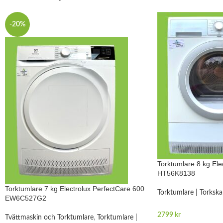
-20%
Torktumlare 8 kg Ele
HT56K8138
Torktumlare 7 kg Electrolux PerfectCare 600
Torktumlare | Torksk
EW6C527G2
2799
kr
Tvättmaskin och Torktumlare
,
Torktumlare |