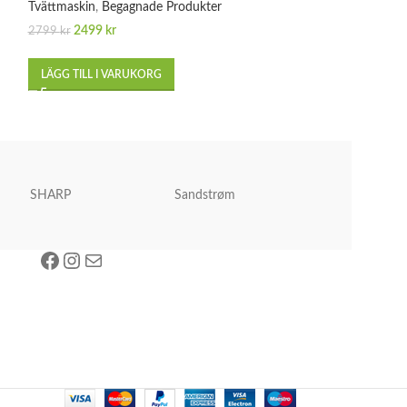
Tvättmaskin
,
Begagnade Produkter
LÄGG TILL I VA
2499
kr
2799
kr
LÄGG TILL I VARUKORG
SHARP
Sandstrøm