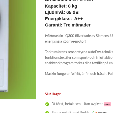
Kapacitet:
8 kg
Ljudnivå: 65 dB
Energiklass: A++
Garanti:
Tre månader
tvättmaskin iQ300 tillverkade av Siemens. U
energisnåla iQdrive-motor!
Torktumlarens sensorstyrda autoDry-teknik fö
funktionstextilier som sport- och friluftsklä
snabbtorkprogram torkas dina textilier på en
Maskin fungerar felfritt, är fin och fräsch. F
Slut i lager
Få först, betala sen. Utan avgifter