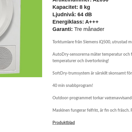
Kapacitet: 8 kg
Ljudnivå: 64 dB
Energiklass: A+++
Garanti:
Tre månader
Torktumlare från Siemens iQ500, utrustad 
AutoDry-sensorerna mäter temperatur och fuk
temperaturer och övertorkning!
SoftDry-trumsystem är särskilt skonsamt för 
40 min snabbprogram!
Outdoor-programmet torkar vattenavvisand
Maskinen fungerar felfritt, är fin och fräsch.
Produktblad