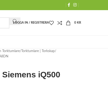
LOGGA IN / REGISTRERA
0
KR
h Torktumlare
Torktumlare | Torkskap
4A8DN
g Siemens iQ500