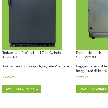
Torktumlare Professionell 7 kg Cylinda
Diskmaskin helinteg
T3200K-1
SX65M037EU
Torktumlare | Torkskap
,
Begagnade Produkter
Begagnade Produkter
Integererad diskmask
2999
kr
1799
kr
LÄGG TILL I VARUKORG
LÄGG TILL I VARUK