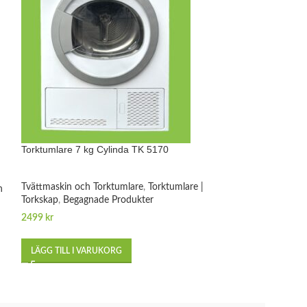
Torktumlare 7 kg Cylinda TK 5170
Torktumlare 7 k
Tvättmaskin och Torktumlare
,
Torktumlare |
Tvättmaskin och 
h
Torkskap
,
Begagnade Produkter
Torkskap
,
Begagna
2499
kr
2499
kr
LÄGG TILL I VARUKORG
LÄGG TILL I VA