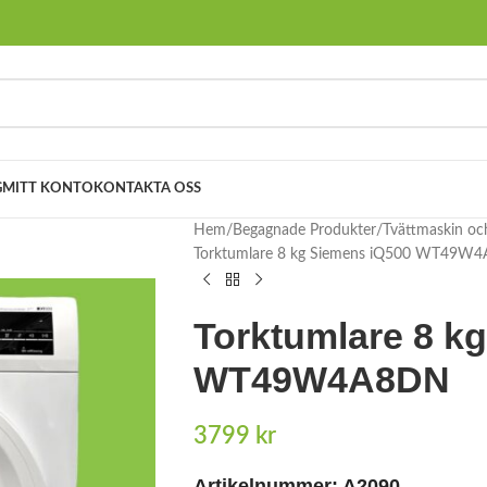
G
MITT KONTO
KONTAKTA OSS
Hem
Begagnade Produkter
Tvättmaskin oc
Torktumlare 8 kg Siemens iQ500 WT49W
Torktumlare 8 k
WT49W4A8DN
3799
kr
Artikelnummer: A2090