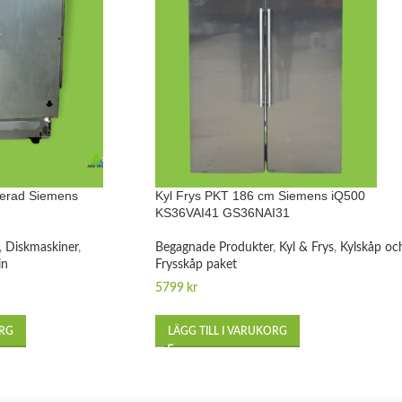
rerad Siemens
Kyl Frys PKT 186 cm Siemens iQ500
KS36VAI41 GS36NAI31
,
Diskmaskiner
,
Begagnade Produkter
,
Kyl & Frys
,
Kylskåp oc
in
Frysskåp paket
5799
kr
ORG
LÄGG TILL I VARUKORG