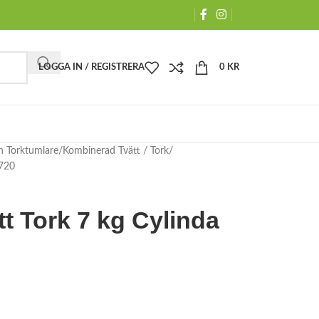
LOGGA IN / REGISTRERA
0
KR
h Torktumlare
Kombinerad Tvätt / Tork
4720
t Tork 7 kg Cylinda