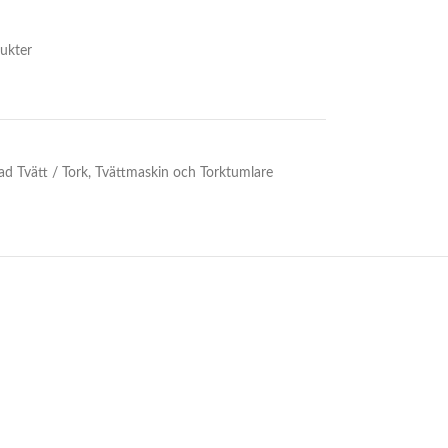
ukter
d Tvätt / Tork
,
Tvättmaskin och Torktumlare