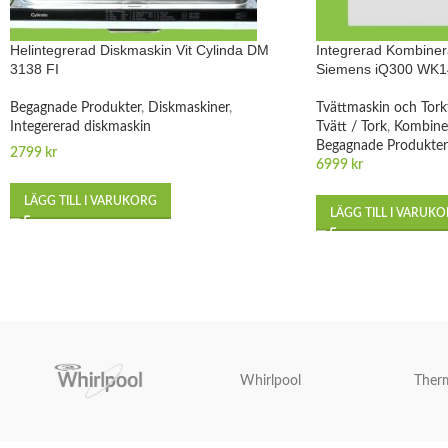
Helintegrerad Diskmaskin Vit Cylinda DM
Integrerad Kombinera
3138 FI
Siemens iQ300 WK
Begagnade Produkter
,
Diskmaskiner
,
Tvättmaskin och Tork
Integererad diskmaskin
Tvätt / Tork
,
Kombiner
Begagnade Produkter
2799
kr
6999
kr
LÄGG TILL I VARUKORG
LÄGG TILL I VARUK
Whirlpool
Ther