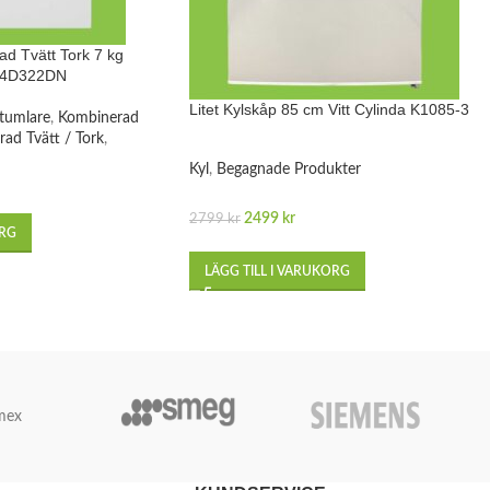
d Tvätt Tork 7 kg
14D322DN
Litet Kylskåp 85 cm Vitt Cylinda K1085-3
tumlare
,
Kombinerad
ad Tvätt / Tork
,
Kyl
,
Begagnade Produkter
2499
kr
2799
kr
ORG
LÄGG TILL I VARUKORG
mex