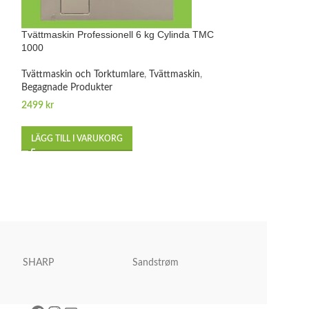
Tvättmaskin Professionell 6 kg Cylinda TMC
Spis 400 V Cyli
1000
Spisar
,
Spis 60
,
Be
Tvättmaskin och Torktumlare
,
Tvättmaskin
,
Begagnade Produkter
1999
kr
2499
kr
LÄGG TILL I VA
LÄGG TILL I VARUKORG
SHARP
Sandstrøm