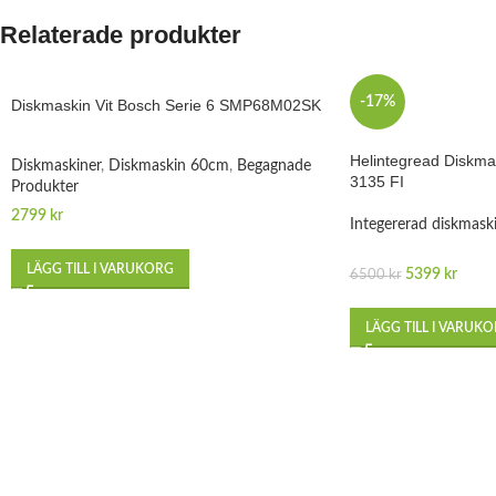
Relaterade produkter
-17%
Diskmaskin Vit Bosch Serie 6 SMP68M02SK
Helintegread Diskma
Diskmaskiner
,
Diskmaskin 60cm
,
Begagnade
3135 FI
Produkter
2799
kr
Integererad diskmask
LÄGG TILL I VARUKORG
5399
kr
6500
kr
LÄGG TILL I VARUK