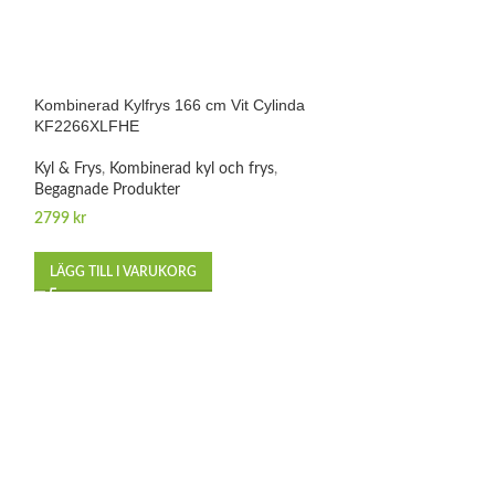
-11%
Kombinerad Kylfrys 166 cm Vit Cylinda
KF2266XLFHE
Kyl & Frys
,
Kombinerad kyl och frys
,
Begagnade Produkter
2799
kr
LÄGG TILL I VARUKORG
Litet Kylskåp 85 