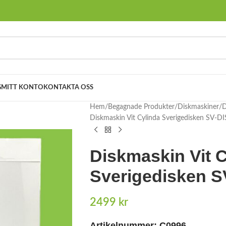
G
MITT KONTO
KONTAKTA OSS
Hem
Begagnade Produkter
Diskmaskiner
D
Diskmaskin Vit Cylinda Sverigedisken SV-D
Diskmaskin Vit 
Sverigedisken S
2499
kr
Artikelnummer: C0996