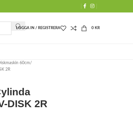
LOGGA IN / REGISTRERA
0
KR
iskmaskin 60cm
ISK 2R
Cylinda
V-DISK 2R