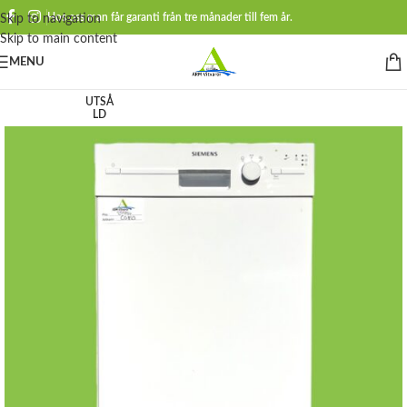
Hos oss man får garanti från tre månader till fem år.
Skip to navigation
Skip to main content
MENU
UTSÅ
LD