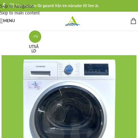
Hos oss man får garanti från tre månader till fem år.
Skip to navigation
Skip to main content
MENU
-7%
UTSÅ
LD