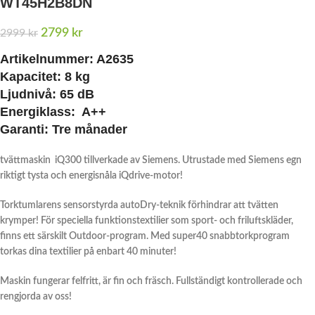
WT45H2B8DN
2799
kr
2999
kr
Artikelnummer: A2635
Kapacitet:
8 kg
Ljudnivå: 65 dB
Energiklass: A++
Garanti:
Tre månader
tvättmaskin iQ300 tillverkade av Siemens. Utrustade med Siemens egn
riktigt tysta och energisnåla iQdrive-motor!
Torktumlarens sensorstyrda autoDry-teknik förhindrar att tvätten
krymper! För speciella funktionstextilier som sport- och friluftskläder,
finns ett särskilt Outdoor-program. Med super40 snabbtorkprogram
torkas dina textilier på enbart 40 minuter!
Maskin fungerar felfritt, är fin och fräsch. Fullständigt kontrollerade och
rengjorda av oss!