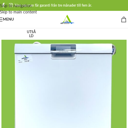
Hos oss man får garanti från tre månader till fem år.
Skip to navigation
Skip to main content
MENU
UTSÅ
LD