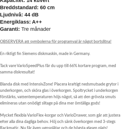
Kapacitet: 14 kuvert
Breddstandard: 60 cm
Ljudnivå: 44 dB
Energiklass: A++
Garanti:
Tre månader
OBSERVERA att symbolerna för programval är något bortslitna!
En riktigt fin Siemens diskmaskin, made in Germany.
Tack vare VarioSpeedPlus får du upp till 66% kortare program, med
samma diskresultat!
Blanda disk med IntensivZone! Placera kraftigt nedsmutsade grytor i
underkorgen, och sköra glas i överkorgen. Spoltrycket i underkorgen
förstärks, vattentemperaturen höjs något, så att den grövsta smuts
elimineras utan onödigt slitage på dina mer ömtåliga gods!
Mycket flexibla VarioFlex-korgar och V
arioDrawer, som går att justera
efter alla dina dagliga behov. Höj och sänk överkorgen med 3-stegs
Rackmatic. Nu får även ugnsplåtar och de högsta glasen plats!