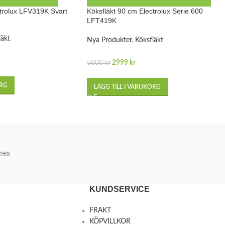
ctrolux LFV319K Svart
Köksfläkt 90 cm Electrolux Serie 600
LFT419K
läkt
Nya Produkter
,
Köksfläkt
2999
kr
5000
kr
ORG
LÄGG TILL I VARUKORG
mex
KUNDSERVICE
FRAKT
KÖPVILLKOR