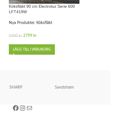
Köksfläkt 90 cm Electrolux Serie 600
Köksfläkt Electro
LFT419W
EFF90462OX
Nya Produkter
,
Köksfläkt
Nya Produkter
,
Kö
2799
kr
2499
kr
5000
kr
4000
kr
LÄGG TILL I VARUKORG
LÄGG TILL I VA
SHARP
Sandstrøm