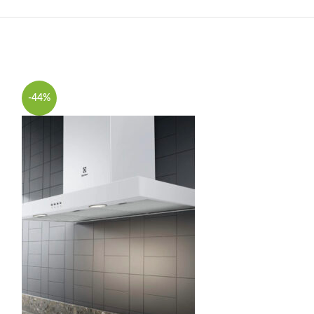
-44%
-38%