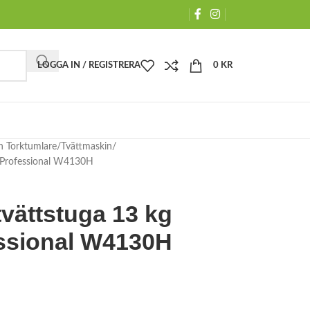
LOGGA IN / REGISTRERA
0
KR
h Torktumlare
Tvättmaskin
x Professional W4130H
tvättstuga 13 kg
essional W4130H