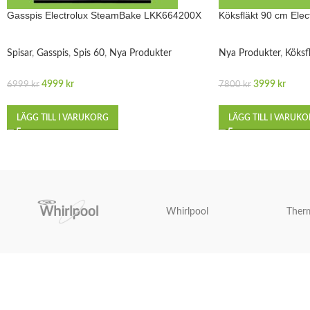
Gasspis Electrolux SteamBake LKK664200X
Köksfläkt 90 cm Ele
Spisar
,
Gasspis
,
Spis 60
,
Nya Produkter
Nya Produkter
,
Köksf
4999
kr
3999
kr
6999
kr
7800
kr
LÄGG TILL I VARUKORG
LÄGG TILL I VARUK
Whirlpool
Ther