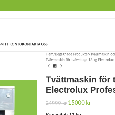
G
MITT KONTO
KONTAKTA OSS
Hem
Begagnade Produkter
Tvättmaskin oc
Tvättmaskin för tvättstuga 13 kg Electrolu
Tvättmaskin för 
Electrolux Prof
15000
kr
24999
kr
Kapacitet: 13 kg