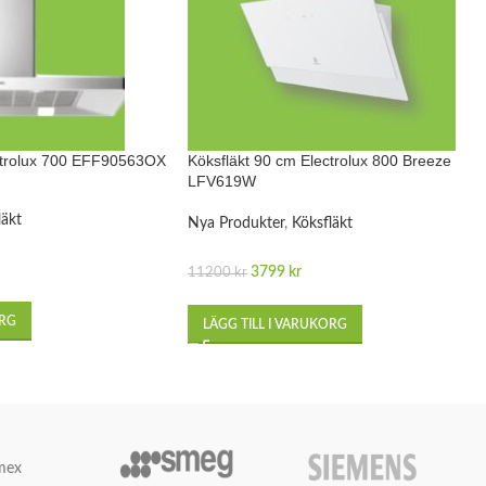
ctrolux 700 EFF90563OX
Köksfläkt 90 cm Electrolux 800 Breeze
LFV619W
läkt
Nya Produkter
,
Köksfläkt
3799
kr
11200
kr
ORG
LÄGG TILL I VARUKORG
mex