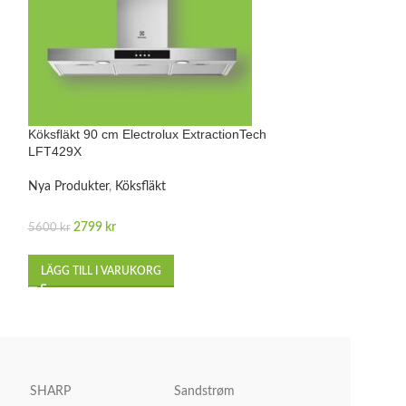
Köksfläkt 90 cm Electrolux ExtractionTech
Köksfläkt 90 cm E
LFT429X
EFT419K
Nya Produkter
,
Köksfläkt
Nya Produkter
,
Kö
2799
kr
2799
kr
5600
kr
5000
kr
LÄGG TILL I VARUKORG
LÄGG TILL I VA
SHARP
Sandstrøm