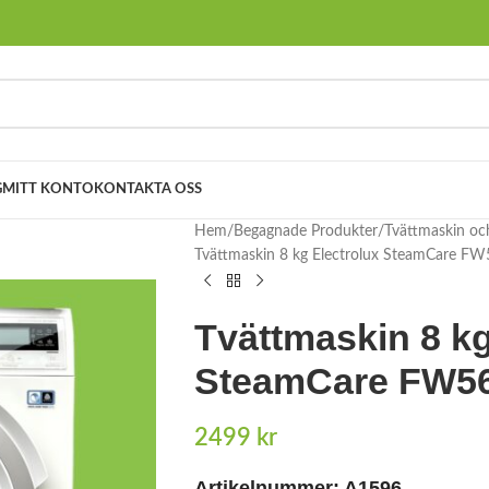
G
MITT KONTO
KONTAKTA OSS
Hem
Begagnade Produkter
Tvättmaskin oc
Tvättmaskin 8 kg Electrolux SteamCare F
Tvättmaskin 8 kg
SteamCare FW5
2499
kr
Artikelnummer: A1596