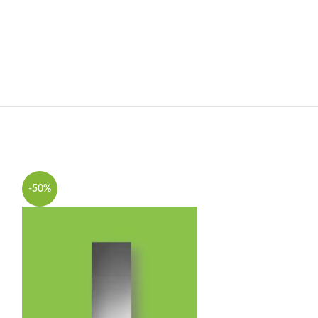
-50%
-44%