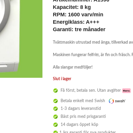
Kapacitet:
8 kg
RPM: 1600 varv/min
Energiklass:
A+++
Garanti:
tre månader
Tvättmaskin utrustad med ånga, tillverkad av
Maskinen fungerar felfritt, är fin och fräsch.
Alla slangar medföljer!
Slut i lager
Få först, betala sen. Utan avgifter
Betala enkelt med Swish
1-3 dagars leveranstid
Bäst pris med prisgaranti
14 dagars öppet köp
1 års garanti för nya produkter