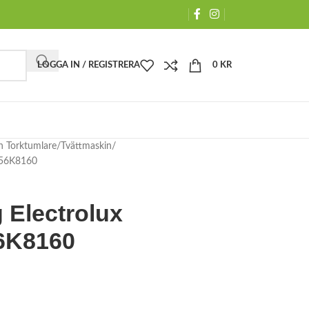
LOGGA IN / REGISTRERA
0
KR
h Torktumlare
Tvättmaskin
W56K8160
 Electrolux
6K8160