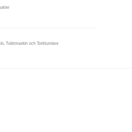
ukter
in
,
Tvättmaskin och Torktumlare