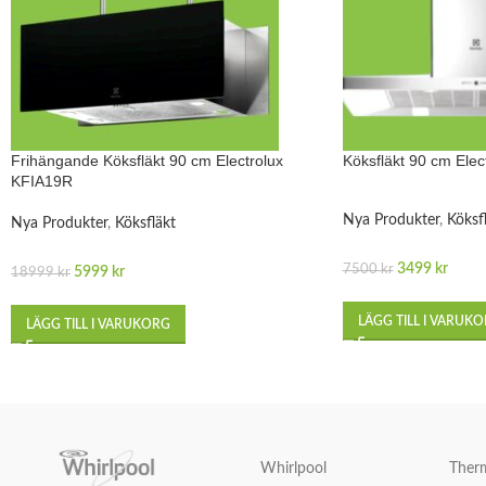
Frihängande Köksfläkt 90 cm Electrolux
Köksfläkt 90 cm Ele
KFIA19R
Nya Produkter
,
Köksf
Nya Produkter
,
Köksfläkt
3499
kr
7500
kr
5999
kr
18999
kr
LÄGG TILL I VARUK
LÄGG TILL I VARUKORG
Whirlpool
Ther