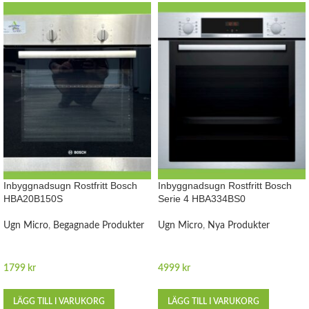
Inbyggnadsugn Rostfritt Bosch
Inbyggnadsugn Rostfritt Bosch
HBA20B150S
Serie 4 HBA334BS0
Ugn Micro
,
Begagnade Produkter
Ugn Micro
,
Nya Produkter
1799
kr
4999
kr
LÄGG TILL I VARUKORG
LÄGG TILL I VARUKORG