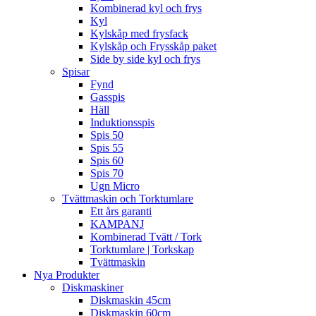
Kombinerad kyl och frys
Kyl
Kylskåp med frysfack
Kylskåp och Frysskåp paket
Side by side kyl och frys
Spisar
Fynd
Gasspis
Häll
Induktionsspis
Spis 50
Spis 55
Spis 60
Spis 70
Ugn Micro
Tvättmaskin och Torktumlare
Ett års garanti
KAMPANJ
Kombinerad Tvätt / Tork
Torktumlare | Torkskap
Tvättmaskin
Nya Produkter
Diskmaskiner
Diskmaskin 45cm
Diskmaskin 60cm