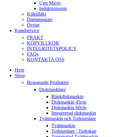
Ugn Micro
Induktionsspis
Köksfläkt
Dammsugare
Övrigt
Kundservice
FRAKT
KÖPVILLKOR
INTEGRITETSPOLICY
FAQs
KONTAKTA OSS
Hem
Shop
Begagnade Produkter
Diskmaskiner
Bänkdiskmaskin
Diskmaskin 45cm
Diskmaskin 60cm
Integererad diskmaskin
Tvättmaskin och Torktumlare
Tvättmaskin
Torktumlare | Torkskap
Toppmatad Tvättmaskin