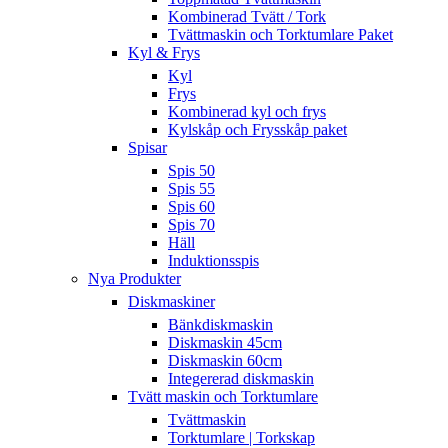
Kombinerad Tvätt / Tork
Tvättmaskin och Torktumlare Paket
Kyl & Frys
Kyl
Frys
Kombinerad kyl och frys
Kylskåp och Frysskåp paket
Spisar
Spis 50
Spis 55
Spis 60
Spis 70
Häll
Induktionsspis
Nya Produkter
Diskmaskiner
Bänkdiskmaskin
Diskmaskin 45cm
Diskmaskin 60cm
Integererad diskmaskin
Tvätt maskin och Torktumlare
Tvättmaskin
Torktumlare | Torkskap