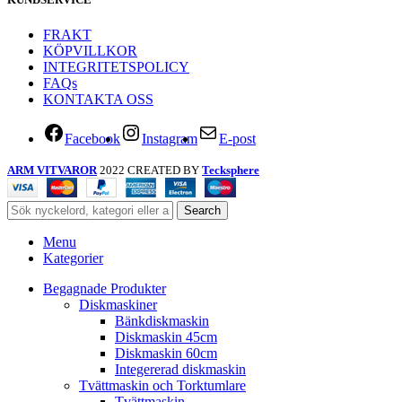
FRAKT
KÖPVILLKOR
INTEGRITETSPOLICY
FAQs
KONTAKTA OSS
Facebook
Instagram
E-post
ARM VITVAROR
2022 CREATED BY
Tecksphere
Search
Menu
Kategorier
Begagnade Produkter
Diskmaskiner
Bänkdiskmaskin
Diskmaskin 45cm
Diskmaskin 60cm
Integererad diskmaskin
Tvättmaskin och Torktumlare
Tvättmaskin