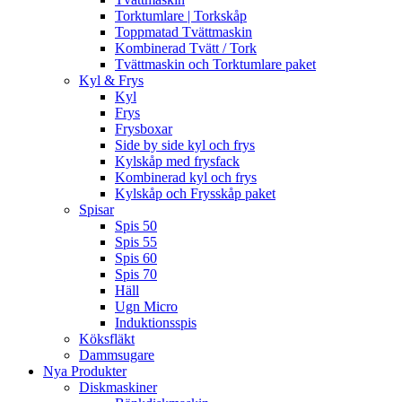
Torktumlare | Torkskåp
Toppmatad Tvättmaskin
Kombinerad Tvätt / Tork
Tvättmaskin och Torktumlare paket
Kyl & Frys
Kyl
Frys
Frysboxar
Side by side kyl och frys
Kylskåp med frysfack
Kombinerad kyl och frys
Kylskåp och Frysskåp paket
Spisar
Spis 50
Spis 55
Spis 60
Spis 70
Häll
Ugn Micro
Induktionsspis
Köksfläkt
Dammsugare
Nya Produkter
Diskmaskiner