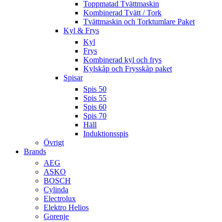
Toppmatad Tvättmaskin
Kombinerad Tvätt / Tork
Tvättmaskin och Torktumlare Paket
Kyl & Frys
Kyl
Frys
Kombinerad kyl och frys
Kylskåp och Frysskåp paket
Spisar
Spis 50
Spis 55
Spis 60
Spis 70
Häll
Induktionsspis
Övrigt
Brands
AEG
ASKO
BOSCH
Cylinda
Electrolux
Elektro Helios
Gorenje