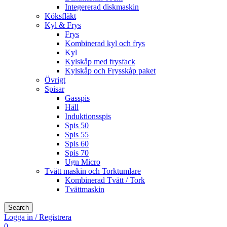
Integererad diskmaskin
Köksfläkt
Kyl & Frys
Frys
Kombinerad kyl och frys
Kyl
Kylskåp med frysfack
Kylskåp och Frysskåp paket
Övrigt
Spisar
Gasspis
Häll
Induktionsspis
Spis 50
Spis 55
Spis 60
Spis 70
Ugn Micro
Tvätt maskin och Torktumlare
Kombinerad Tvätt / Tork
Tvättmaskin
Search
Logga in / Registrera
0