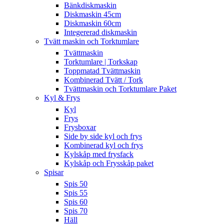
Bänkdiskmaskin
Diskmaskin 45cm
Diskmaskin 60cm
Integererad diskmaskin
Tvätt maskin och Torktumlare
Tvättmaskin
Torktumlare | Torkskap
Toppmatad Tvättmaskin
Kombinerad Tvätt / Tork
Tvättmaskin och Torktumlare Paket
Kyl & Frys
Kyl
Frys
Frysboxar
Side by side kyl och frys
Kombinerad kyl och frys
Kylskåp med frysfack
Kylskåp och Frysskåp paket
Spisar
Spis 50
Spis 55
Spis 60
Spis 70
Häll