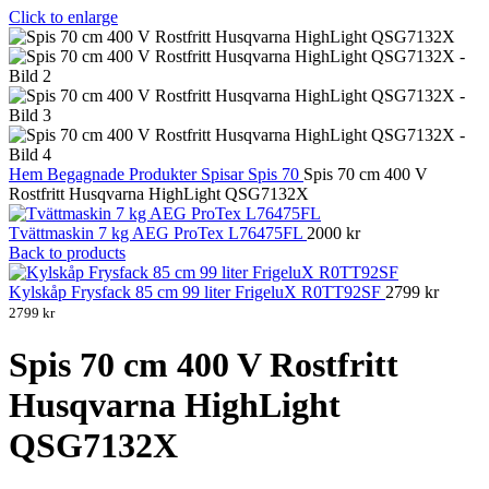
Click to enlarge
Hem
Begagnade Produkter
Spisar
Spis 70
Spis 70 cm 400 V
Rostfritt Husqvarna HighLight QSG7132X
Tvättmaskin 7 kg AEG ProTex L76475FL
2000
kr
Back to products
Kylskåp Frysfack 85 cm 99 liter FrigeluX R0TT92SF
2799
kr
2799
kr
Spis 70 cm 400 V Rostfritt
Husqvarna HighLight
QSG7132X