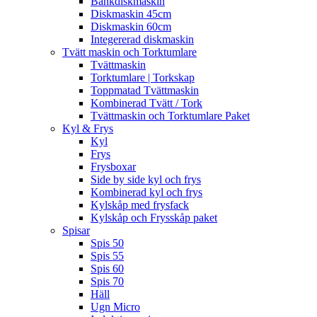
Bänkdiskmaskin
Diskmaskin 45cm
Diskmaskin 60cm
Integererad diskmaskin
Tvätt maskin och Torktumlare
Tvättmaskin
Torktumlare | Torkskap
Toppmatad Tvättmaskin
Kombinerad Tvätt / Tork
Tvättmaskin och Torktumlare Paket
Kyl & Frys
Kyl
Frys
Frysboxar
Side by side kyl och frys
Kombinerad kyl och frys
Kylskåp med frysfack
Kylskåp och Frysskåp paket
Spisar
Spis 50
Spis 55
Spis 60
Spis 70
Häll
Ugn Micro