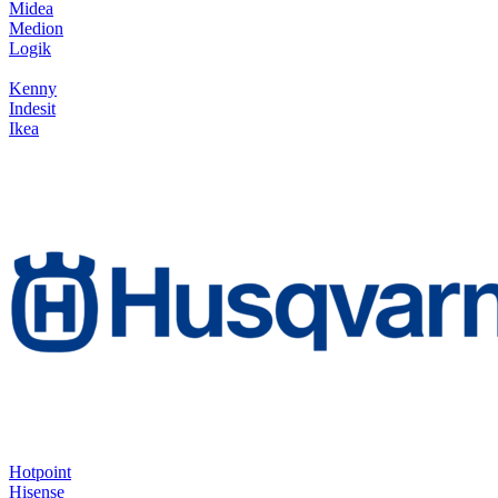
Midea
Medion
Logik
Kenny
Indesit
Ikea
Hotpoint
Hisense