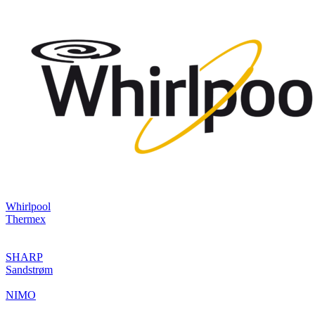
Whirlpool
Thermex
SHARP
Sandstrøm
NIMO