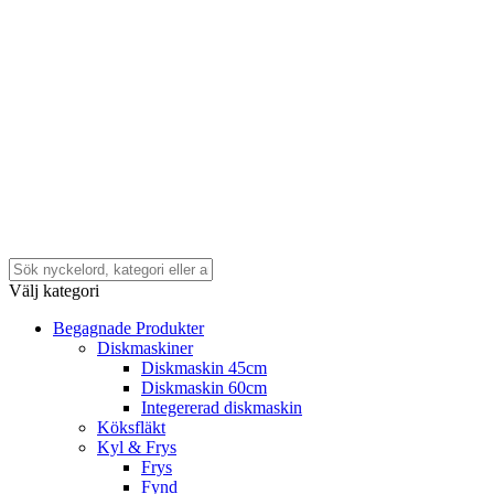
Välj kategori
Begagnade Produkter
Diskmaskiner
Diskmaskin 45cm
Diskmaskin 60cm
Integererad diskmaskin
Köksfläkt
Kyl & Frys
Frys
Fynd