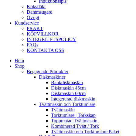
Induktionsspis
Köksfläkt
Dammsugare
Övrigt
Kundservice
FRAKT
KÖPVILLKOR
INTEGRITETSPOLICY
FAQs
KONTAKTA OSS
Hem
Shop
Begagnade Produkter
Diskmaskiner
Bänkdiskmaskin
Diskmaskin 45cm
Diskmaskin 60cm
Integererad diskmaskin
Tvättmaskin och Torktumlare
Tvättmaskin
Torktumlare | Torkskap
Toppmatad Tvättmaskin
Kombinerad Tvätt / Tork
Tvättmaskin och Torktumlare Paket