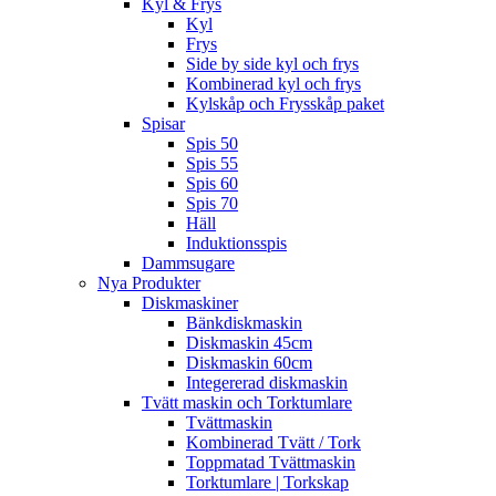
Kyl & Frys
Kyl
Frys
Side by side kyl och frys
Kombinerad kyl och frys
Kylskåp och Frysskåp paket
Spisar
Spis 50
Spis 55
Spis 60
Spis 70
Häll
Induktionsspis
Dammsugare
Nya Produkter
Diskmaskiner
Bänkdiskmaskin
Diskmaskin 45cm
Diskmaskin 60cm
Integererad diskmaskin
Tvätt maskin och Torktumlare
Tvättmaskin
Kombinerad Tvätt / Tork
Toppmatad Tvättmaskin
Torktumlare | Torkskap