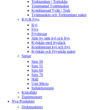
Torktumlare | Torkskåp
Toppmatad Tvättmaskin
Kombinerad Tvätt / Tork
Tvättmaskin och Torktumlare paket
Kyl & Frys
Kyl
Frys
Frysboxar
Side by side kyl och frys
Kylskåp med frysfack
Kombinerad kyl och frys
Kylskåp och Frysskåp paket
Spisar
Spis 50
Spis 55
Spis 60
Spis 70
Häll
Ugn Micro
Induktionsspis
Köksfläkt
Dammsugare
Nya Produkter
Diskmaskiner