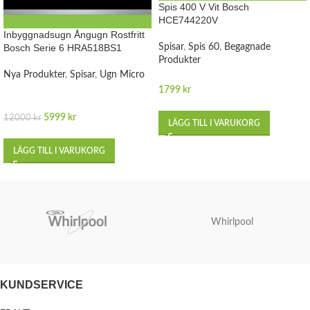
Spis 400 V Vit Bosch
HCE744220V
Inbyggnadsugn Ångugn Rostfritt
Bosch Serie 6 HRA518BS1
Spisar
,
Spis 60
,
Begagnade
Produkter
Nya Produkter
,
Spisar
,
Ugn Micro
1799
kr
5999
kr
12000
kr
LÄGG TILL I VARUKORG
LÄGG TILL I VARUKORG
Whirlpool
KUNDSERVICE