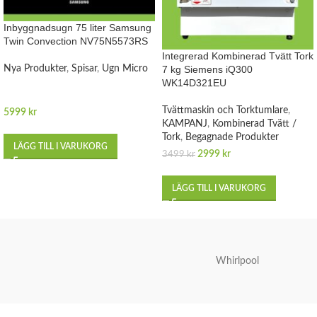
Inbyggnadsugn 75 liter Samsung
Twin Convection NV75N5573RS
Integrerad Kombinerad Tvätt Tork
Nya Produkter
,
Spisar
,
Ugn Micro
7 kg Siemens iQ300
WK14D321EU
Tvättmaskin och Torktumlare
,
5999
kr
KAMPANJ
,
Kombinerad Tvätt /
Tork
,
Begagnade Produkter
LÄGG TILL I VARUKORG
2999
kr
3499
kr
LÄGG TILL I VARUKORG
Whirlpool