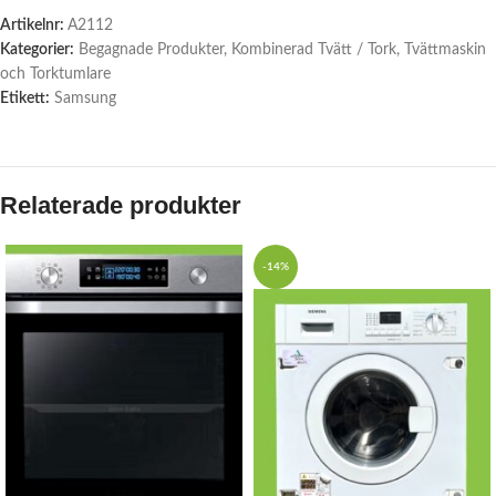
Artikelnr:
A2112
Kategorier:
Begagnade Produkter
,
Kombinerad Tvätt / Tork
,
Tvättmaskin
och Torktumlare
Etikett:
Samsung
Relaterade produkter
-14%