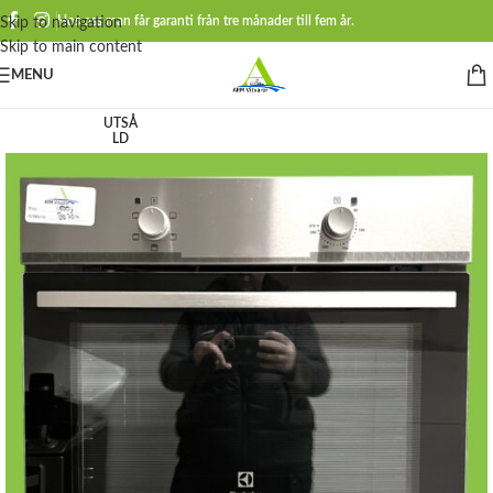
Hos oss man får garanti från tre månader till fem år.
Skip to navigation
Skip to main content
MENU
UTSÅ
LD