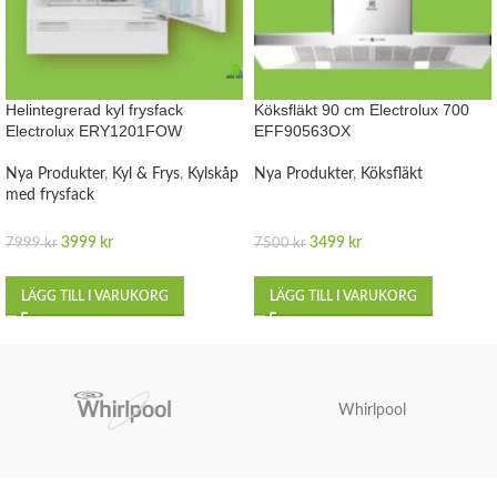
Helintegrerad kyl frysfack
Köksfläkt 90 cm Electrolux 700
Electrolux ERY1201FOW
EFF90563OX
Nya Produkter
,
Kyl & Frys
,
Kylskåp
Nya Produkter
,
Köksfläkt
med frysfack
3999
kr
3499
kr
7999
kr
7500
kr
LÄGG TILL I VARUKORG
LÄGG TILL I VARUKORG
Whirlpool