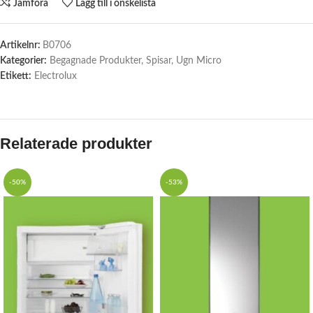
Jämföra
Lägg till i önskelista
Artikelnr:
B0706
Kategorier:
Begagnade Produkter
,
Spisar
,
Ugn Micro
Etikett:
Electrolux
Relaterade produkter
-50%
-53%