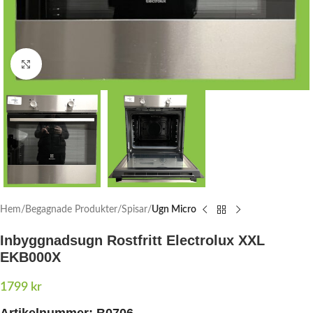
Click to enlarge
Hem
Begagnade Produkter
Spisar
Ugn Micro
Inbyggnadsugn Rostfritt Electrolux XXL
EKB000X
1799
kr