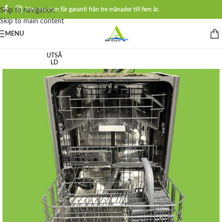
Hos oss man får garanti från tre månader till fem år.
Skip to navigation
Skip to main content
MENU
UTSÅ
LD