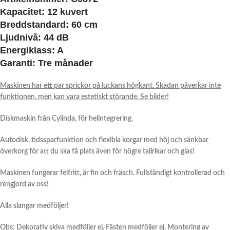
Kapacitet:
12 kuvert
Breddstandard:
60 cm
Ljudnivå:
44 dB
Energiklass:
A
Garanti:
Tre månader
Maskinen har ett par sprickor på luckans högkant. Skadan påverkar inte
funktionen, men kan vara estetiskt störande. Se bilder!
Diskmaskin från Cylinda, för helintegrering.
Autodisk, tidssparfunktion och flexibla korgar med höj och sänkbar
överkorg för att du ska få plats även för högre tallrikar och glas!
Maskinen fungerar felfritt, är fin och fräsch. Fullständigt kontrollerad och
rengjord av oss!
Alla slangar medföljer!
Obs:
Dekorativ skiva medföljer ej. Fästen medföljer ej. Montering av