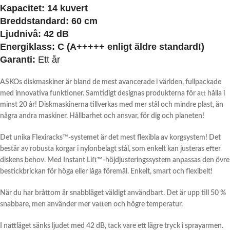
Kapacitet:
14 kuvert
Breddstandard:
60 cm
Ljudnivå:
42 dB
Energiklass:
C (A+++++ enligt äldre standard!)
Garanti:
Ett år
ASKOs diskmaskiner är bland de mest avancerade i världen, fullpackade
med innovativa funktioner. Samtidigt designas produkterna för att hålla i
minst 20 år! Diskmaskinerna tillverkas med mer stål och mindre plast, än
några andra maskiner. Hållbarhet och ansvar, för dig och planeten!
Det unika Flexiracks™-systemet är det mest flexibla av korgsystem! Det
består av robusta korgar i nylonbelagt stål, som enkelt kan justeras efter
diskens behov. Med Instant Lift™-höjdjusteringssystem anpassas den övre
bestickbrickan för höga eller låga föremål. Enkelt, smart och flexibelt!
När du har bråttom är snabbläget väldigt användbart. Det är upp till 50 %
snabbare, men använder mer vatten och högre temperatur.
I nattläget sänks ljudet med 42 dB, tack vare ett lägre tryck i sprayarmen.