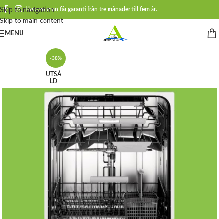
Hos oss man får garanti från tre månader till fem år.
Skip to navigation
Skip to main content
MENU
-38%
UTSÅ
LD