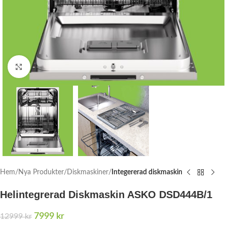
Click to enlarge
Hem
Nya Produkter
Diskmaskiner
Integererad diskmaskin
Helintegrerad Diskmaskin ASKO DSD444B/1
7999
kr
12999
kr