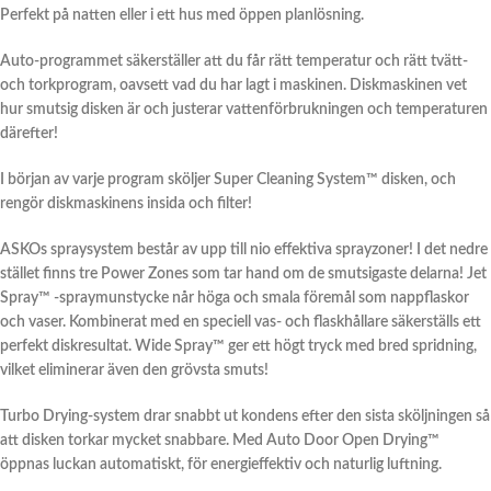
Perfekt på natten eller i ett hus med öppen planlösning.
Auto-programmet säkerställer att du får rätt temperatur och rätt tvätt-
och torkprogram, oavsett vad du har lagt i maskinen. Diskmaskinen vet
hur smutsig disken är och justerar vattenförbrukningen och temperaturen
därefter!
I början av varje program sköljer Super Cleaning System™ disken, och
rengör diskmaskinens insida och filter!
ASKOs spraysystem består av upp till nio effektiva sprayzoner! I det nedre
stället finns tre Power Zones som tar hand om de smutsigaste delarna! Jet
Spray™ -spraymunstycke når höga och smala föremål som nappflaskor
och vaser. Kombinerat med en speciell vas- och flaskhållare säkerställs ett
perfekt diskresultat. Wide Spray™ ger ett högt tryck med bred spridning,
vilket eliminerar även den grövsta smuts!
Turbo Drying-system drar snabbt ut kondens efter den sista sköljningen så
att disken torkar mycket snabbare. Med Auto Door Open Drying™
öppnas luckan automatiskt, för energieffektiv och naturlig luftning.