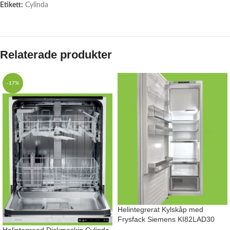
Etikett:
Cylinda
Relaterade produkter
-17%
Helintegrerat Kylskåp med
Frysfack Siemens KI82LAD30
Helintegread Diskmaskin Cylinda