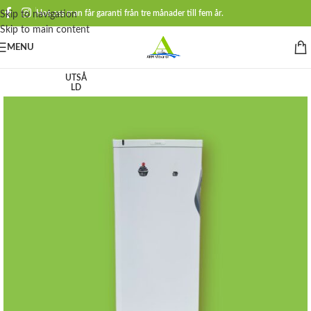
Hos oss man får garanti från tre månader till fem år.
Skip to navigation
Skip to main content
MENU
UTSÅ
LD