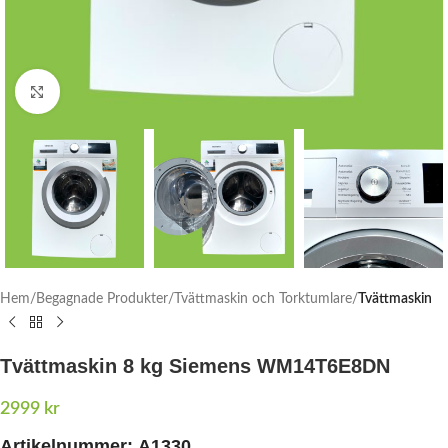
Click to enlarge
Hem
Begagnade Produkter
Tvättmaskin och Torktumlare
Tvättmaskin
Tvättmaskin 8 kg Siemens WM14T6E8DN
2999
kr
Artikelnummer:
A1330