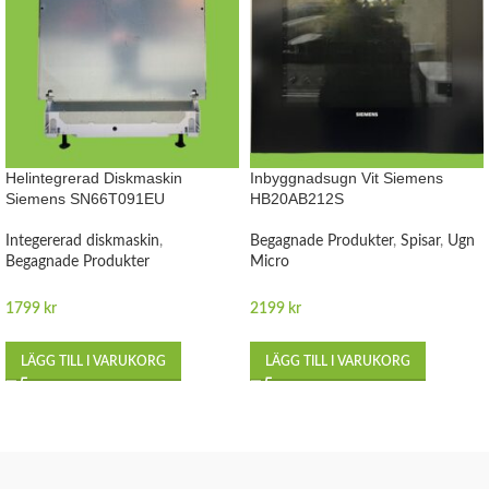
Helintegrerad Diskmaskin
Inbyggnadsugn Vit Siemens
Siemens SN66T091EU
HB20AB212S
Integererad diskmaskin
,
Begagnade Produkter
,
Spisar
,
Ugn
Begagnade Produkter
Micro
1799
kr
2199
kr
LÄGG TILL I VARUKORG
LÄGG TILL I VARUKORG