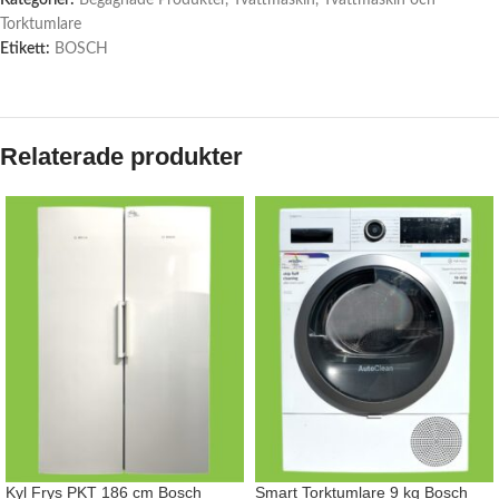
Kategorier:
Begagnade Produkter
,
Tvättmaskin
,
Tvättmaskin och
Torktumlare
Etikett:
BOSCH
Relaterade produkter
Kyl Frys PKT 186 cm Bosch
Smart Torktumlare 9 kg Bosch