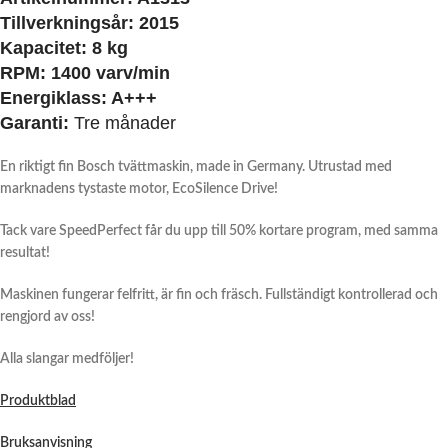
Tillverkningsår:
2015
Kapacitet:
8 kg
RPM:
1400 varv/min
Energiklass:
A+++
Garanti:
Tre månader
En riktigt fin Bosch tvättmaskin, made in Germany. Utrustad med
marknadens tystaste motor, EcoSilence Drive!
Tack vare SpeedPerfect får du upp till 50% kortare program, med samma
resultat!
Maskinen fungerar felfritt, är fin och fräsch. Fullständigt kontrollerad och
rengjord av oss!
Alla slangar medföljer!
Produktblad
Bruksanvisning