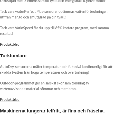
Utrustqad med Siemens särskilt tysta och energisnåla iQdrive-motor!
Tack vare waterPerfect Plus-sensorer optimeras vattenförbrukningen,
utifrån mängd och smutsgrad på din tvätt!
Tack vare VarioSpeed får du upp till 65% kortare program, med samma
resultat!
Produktblad
Torktumlare
AutoDry-sensorerna mäter temperatur och fuktnivå kontinuerligt för att
skydda tvätten från höga temperaturer och övertorkning!
Outdoor-programmet ger en särskilt skonsam torkning av
vattenavvisande material, sömmar och membran.
Produktblad
Maskinerna fungerar felfritt, är fina och fräscha.