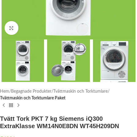
Click to enlarge
Hem
Begagnade Produkter
Tvättmaskin och Torktumlare
Tvättmaskin och Torktumlare Paket
Tvätt Tork PKT 7 kg Siemens iQ300
ExtraKlasse WM14N0E8DN WT45H209DN