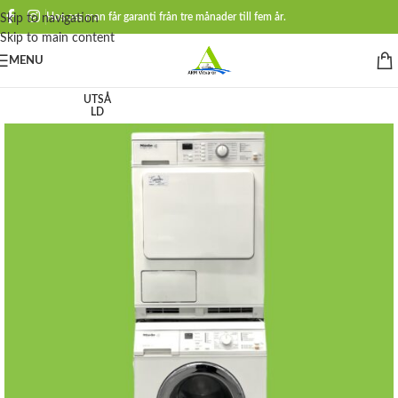
Hos oss man får garanti från tre månader till fem år.
Skip to navigation
Skip to main content
MENU
UTSÅ
LD