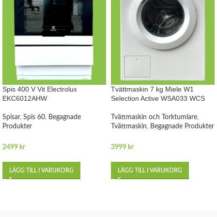
Spis 400 V Vit Electrolux
Tvättmaskin 7 kg Miele W1
EKC6012AHW
Selection Active WSA033 WCS
Spisar
,
Spis 60
,
Begagnade
Tvättmaskin och Torktumlare
,
Produkter
Tvättmaskin
,
Begagnade Produkter
2499
kr
3999
kr
LÄGG TILL I VARUKORG
LÄGG TILL I VARUKORG