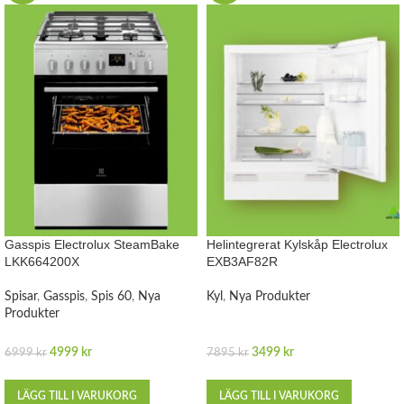
Gasspis Electrolux SteamBake
Helintegrerat Kylskåp Electrolux
LKK664200X
EXB3AF82R
Spisar
,
Gasspis
,
Spis 60
,
Nya
Kyl
,
Nya Produkter
Produkter
4999
kr
3499
kr
6999
kr
7895
kr
LÄGG TILL I VARUKORG
LÄGG TILL I VARUKORG