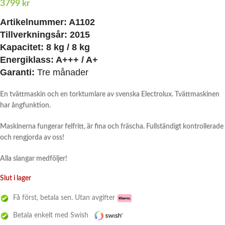
3799
kr
Artikelnummer:
A1102
Tillverkningsår:
2015
Kapacitet:
8 kg / 8 kg
Energiklass:
A+++ / A+
Garanti:
Tre månader
En tvättmaskin och en torktumlare av svenska Electrolux. Tvättmaskinen
har ångfunktion.
Maskinerna fungerar felfritt, är fina och fräscha. Fullständigt kontrollerade
och rengjorda av oss!
Alla slangar medföljer!
Slut i lager
Få först, betala sen. Utan avgifter
Betala enkelt med Swish