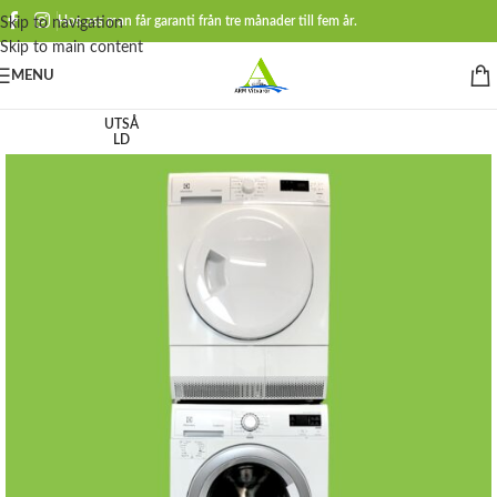
Hos oss man får garanti från tre månader till fem år.
Skip to navigation
Skip to main content
MENU
UTSÅ
LD