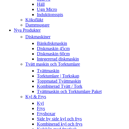
Häll
Ugn Micro
Induktionsspis
Köksfläkt
Dammsugare
Nya Produkter
Diskmaskiner
Bänkdiskmaskin
Diskmaskin 45cm
Diskmaskin 60cm
Integererad diskmaskin
Tvätt maskin och Torktumlare
Tvättmaskin
Torktumlare | Torkskap
Toppmatad Tvättmaskin
Kombinerad Tvätt / Tork
Tvättmaskin och Torktumlare Paket
Kyl & Frys
Kyl
Frys
Frysboxar
Side by side kyl och frys
Kombinerad kyl och frys