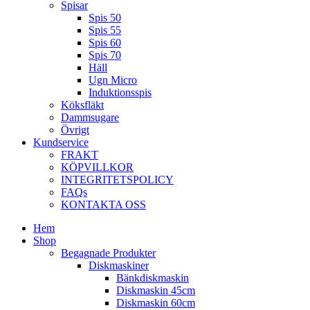
Spisar
Spis 50
Spis 55
Spis 60
Spis 70
Häll
Ugn Micro
Induktionsspis
Köksfläkt
Dammsugare
Övrigt
Kundservice
FRAKT
KÖPVILLKOR
INTEGRITETSPOLICY
FAQs
KONTAKTA OSS
Hem
Shop
Begagnade Produkter
Diskmaskiner
Bänkdiskmaskin
Diskmaskin 45cm
Diskmaskin 60cm