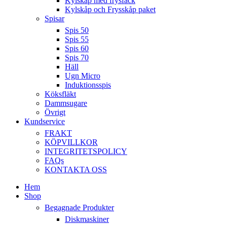
Kylskåp med frysfack
Kylskåp och Frysskåp paket
Spisar
Spis 50
Spis 55
Spis 60
Spis 70
Häll
Ugn Micro
Induktionsspis
Köksfläkt
Dammsugare
Övrigt
Kundservice
FRAKT
KÖPVILLKOR
INTEGRITETSPOLICY
FAQs
KONTAKTA OSS
Hem
Shop
Begagnade Produkter
Diskmaskiner