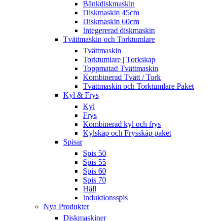
Bänkdiskmaskin
Diskmaskin 45cm
Diskmaskin 60cm
Integererad diskmaskin
Tvättmaskin och Torktumlare
Tvättmaskin
Torktumlare | Torkskap
Toppmatad Tvättmaskin
Kombinerad Tvätt / Tork
Tvättmaskin och Torktumlare Paket
Kyl & Frys
Kyl
Frys
Kombinerad kyl och frys
Kylskåp och Frysskåp paket
Spisar
Spis 50
Spis 55
Spis 60
Spis 70
Häll
Induktionsspis
Nya Produkter
Diskmaskiner