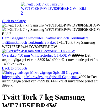
Click to enlarge
Hem
Begagnade Produkter
Tvättmaskin och Torktumlare
Tvättmaskin och Torktumlare Paket
Tvätt Tork 7 kg Samsung
WF71F5EBP4W DV80F5EBHGW
Överskåp 450 mm Vitt Electrolux OT450DW
3399
kr
Det
ursprungliga priset var: 3399 kr.
1499
kr
Det nuvarande priset är:
1499 kr.
1499
kr
Back to products
Inbyggnadsugn Mikrovågsugn Spishäll Gaggenau
4999
kr
Det
ursprungliga priset var: 4999 kr.
3999
kr
Det nuvarande priset är:
3999 kr.
Tvätt Tork 7 kg Samsung
WF71F5EBP4W