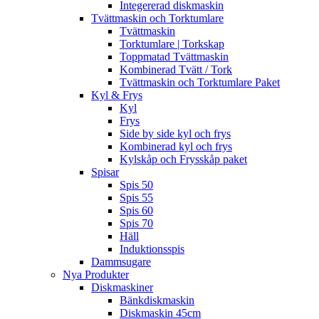
Integererad diskmaskin
Tvättmaskin och Torktumlare
Tvättmaskin
Torktumlare | Torkskap
Toppmatad Tvättmaskin
Kombinerad Tvätt / Tork
Tvättmaskin och Torktumlare Paket
Kyl & Frys
Kyl
Frys
Side by side kyl och frys
Kombinerad kyl och frys
Kylskåp och Frysskåp paket
Spisar
Spis 50
Spis 55
Spis 60
Spis 70
Häll
Induktionsspis
Dammsugare
Nya Produkter
Diskmaskiner
Bänkdiskmaskin
Diskmaskin 45cm