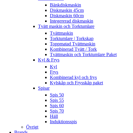
Bänkdiskmaskin
Diskmaskin 45cm
Diskmaskin 60cm
Integererad diskmaskin
Tvätt maskin och Torktumlare
Tvättmaskin
Torktumlare | Torkskap
Toppmatad Tvättmaskin
Kombinerad Tvätt / Tork
Tvättmaskin och Torktumlare Paket
Kyl & Frys
Kyl
Frys
Kombinerad kyl och frys
Kylskåp och Frysskåp paket
Spisar
Spis 50
Spis 55
Spis 60
Spis 70
Häll
Induktionsspis
Övrigt
Brands