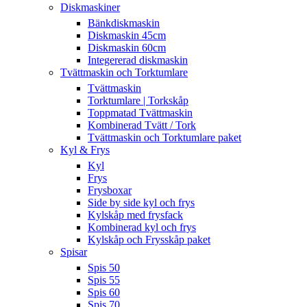
Diskmaskiner
Bänkdiskmaskin
Diskmaskin 45cm
Diskmaskin 60cm
Integererad diskmaskin
Tvättmaskin och Torktumlare
Tvättmaskin
Torktumlare | Torkskåp
Toppmatad Tvättmaskin
Kombinerad Tvätt / Tork
Tvättmaskin och Torktumlare paket
Kyl & Frys
Kyl
Frys
Frysboxar
Side by side kyl och frys
Kylskåp med frysfack
Kombinerad kyl och frys
Kylskåp och Frysskåp paket
Spisar
Spis 50
Spis 55
Spis 60
Spis 70