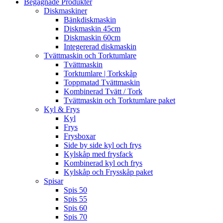
Begagnade Produkter
Diskmaskiner
Bänkdiskmaskin
Diskmaskin 45cm
Diskmaskin 60cm
Integererad diskmaskin
Tvättmaskin och Torktumlare
Tvättmaskin
Torktumlare | Torkskåp
Toppmatad Tvättmaskin
Kombinerad Tvätt / Tork
Tvättmaskin och Torktumlare paket
Kyl & Frys
Kyl
Frys
Frysboxar
Side by side kyl och frys
Kylskåp med frysfack
Kombinerad kyl och frys
Kylskåp och Frysskåp paket
Spisar
Spis 50
Spis 55
Spis 60
Spis 70