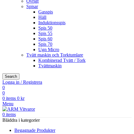
Övrigt
Spisar
Gasspis
Häll
Induktionsspis
Spis 50
Spis 55
Spis 60
Spis 70
Ugn Micro
Tvätt maskin och Torktumlare
Kombinerad Tvätt / Tork
Tvättmaskin
Search
Logga in / Registrera
0
0
0
items
0
kr
Menu
0
items
Bläddra i kategorier
Begagnade Produkter