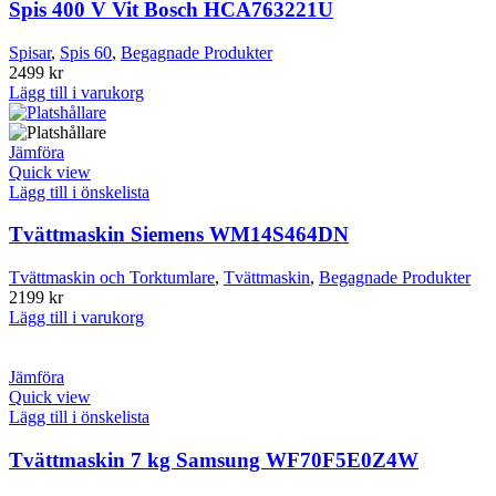
Spis 400 V Vit Bosch HCA763221U
Spisar
,
Spis 60
,
Begagnade Produkter
2499
kr
Lägg till i varukorg
Jämföra
Quick view
Lägg till i önskelista
Tvättmaskin Siemens WM14S464DN
Tvättmaskin och Torktumlare
,
Tvättmaskin
,
Begagnade Produkter
2199
kr
Lägg till i varukorg
Jämföra
Quick view
Lägg till i önskelista
Tvättmaskin 7 kg Samsung WF70F5E0Z4W