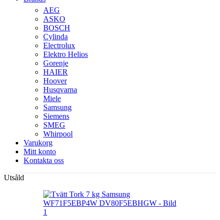
AEG
ASKO
BOSCH
Cylinda
Electrolux
Elektro Helios
Gorenje
HAIER
Hoover
Husqvarna
Miele
Samsung
Siemens
SMEG
Whirpool
Varukorg
Mitt konto
Kontakta oss
Utsåld