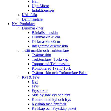
Häll
Ugn Micro
Induktionsspis
Köksfläkt
Dammsugare
Nya Produkter
Diskmaskiner
Bänkdiskmaskin
Diskmaskin 45cm
Diskmaskin 60cm
Integererad diskmaskin
Tvätt maskin och Torktumlare
Tvättmaskin
Torktumlare | Torkskap
Toppmatad Tvättmaskin
Kombinerad Tvätt / Tork
Tvättmaskin och Torktumlare Paket
Kyl & Frys
Kyl
Frys
Frysboxar
Side by side kyl och frys
Kombinerad kyl och frys
Kylskåp med frysfack
Kylskåp och Frysskåp paket