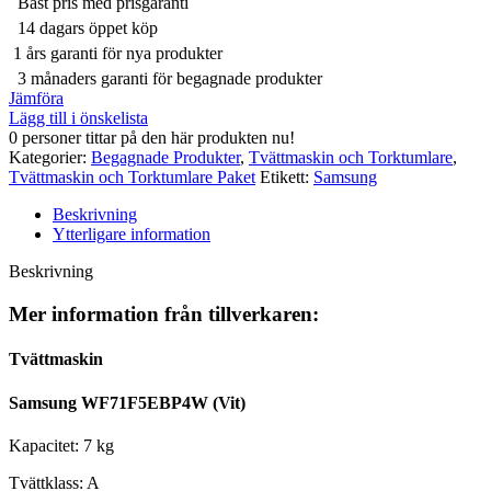
Bäst pris med prisgaranti
14 dagars öppet köp
1 års garanti för nya produkter
3 månaders garanti för begagnade produkter
Jämföra
Lägg till i önskelista
0
personer tittar på den här produkten nu!
Kategorier:
Begagnade Produkter
,
Tvättmaskin och Torktumlare
,
Tvättmaskin och Torktumlare Paket
Etikett:
Samsung
Beskrivning
Ytterligare information
Beskrivning
Mer information från tillverkaren:
Tvättmaskin
Samsung WF71F5EBP4W (Vit)
Kapacitet: 7 kg
Tvättklass: A