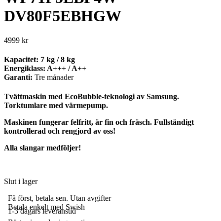
DV80F5EBHGW
4999
kr
Kapacitet:
7 kg / 8 kg
Energiklass:
A+++ / A++
Garanti:
Tre månader
Tvättmaskin med EcoBubble-teknologi av Samsung.
Torktumlare med värmepump.
Maskinen fungerar felfritt, är fin och fräsch. Fullständigt
kontrollerad och rengjord av oss!
Alla slangar medföljer!
Slut i lager
Få först, betala sen. Utan avgifter
Betala enkelt med Swish
1-3 dagars leveranstid