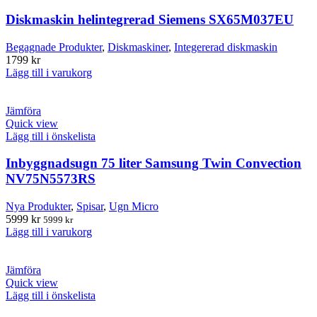
Diskmaskin helintegrerad Siemens SX65M037EU
Begagnade Produkter
,
Diskmaskiner
,
Integererad diskmaskin
1799
kr
Lägg till i varukorg
Jämföra
Quick view
Lägg till i önskelista
Inbyggnadsugn 75 liter Samsung Twin Convection
NV75N5573RS
Nya Produkter
,
Spisar
,
Ugn Micro
5999
kr
5999
kr
Lägg till i varukorg
Jämföra
Quick view
Lägg till i önskelista