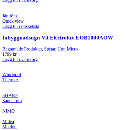
Lägg till i varukorg
Jämföra
Quick view
Lägg till i önskelista
Inbyggnadsugn Vit Electrolux EOB1000AOW
Begagnade Produkter
,
Spisar
,
Ugn Micro
1799
kr
Lägg till i varukorg
Whirlpool
Thermex
SHARP
Sandstrøm
NIMO
Midea
Medion