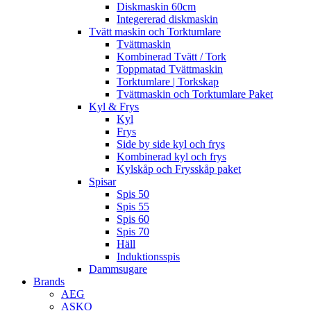
Diskmaskin 60cm
Integererad diskmaskin
Tvätt maskin och Torktumlare
Tvättmaskin
Kombinerad Tvätt / Tork
Toppmatad Tvättmaskin
Torktumlare | Torkskap
Tvättmaskin och Torktumlare Paket
Kyl & Frys
Kyl
Frys
Side by side kyl och frys
Kombinerad kyl och frys
Kylskåp och Frysskåp paket
Spisar
Spis 50
Spis 55
Spis 60
Spis 70
Häll
Induktionsspis
Dammsugare
Brands
AEG
ASKO