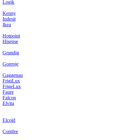
Logik
Kenny
Indesit
Ikea
Hotpoint
Hisense
Grundig
Gorenje
Gaggenau
FrigiLux
FrigeLux
Faure
Falcon
Elvita
Elcold
Comfee