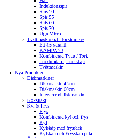
Häll
Induktionsspis
Spis 50
Spis 55
Spis 60
Spis 70
Ugn Micro
Tvättmaskin och Torktumlare
Ett års garanti
KAMPANJ
Kombinerad Tvätt / Tork
Torktumlare | Torkskap
Tvättmaskin
Nya Produkter
Diskmaskiner
Diskmaskin 45cm
Diskmaskin 60cm
Integererad diskmaskin
Köksfläkt
Kyl & Frys
Frys
Kombinerad kyl och frys
Kyl
Kylskåp med frysfack
Kylskåp och Frysskåp paket