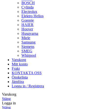
BOSCH
Cylinda
Electrolux
Elektro Helios
Gorenje
HAIER
Hoover
Husqvarna
Miele
Samsung
Siemens
SMEG
Whirpool
Varukorg
Mitt konto
Frakt
KONTAKTA OSS
Önskelista
Jämföra
Logga in / Registrera
Varukorg
Stäng
Logga in
Stäng