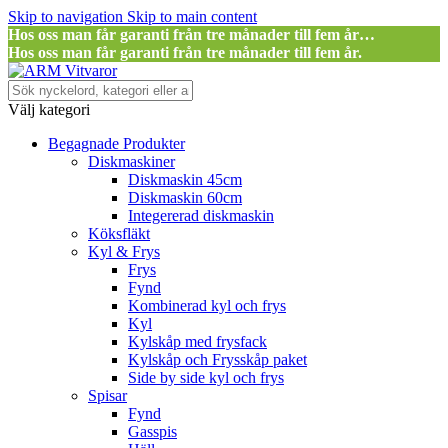
Skip to navigation
Skip to main content
Hos oss man får garanti från tre månader till fem år…
Hos oss man får garanti från tre månader till fem år.
Välj kategori
Begagnade Produkter
Diskmaskiner
Diskmaskin 45cm
Diskmaskin 60cm
Integererad diskmaskin
Köksfläkt
Kyl & Frys
Frys
Fynd
Kombinerad kyl och frys
Kyl
Kylskåp med frysfack
Kylskåp och Frysskåp paket
Side by side kyl och frys
Spisar
Fynd
Gasspis