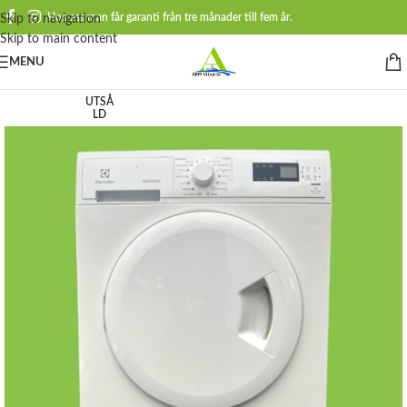
Hos oss man får garanti från tre månader till fem år.
Skip to navigation
Skip to main content
MENU
UTSÅ
LD