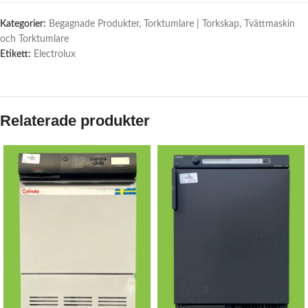
Kategorier:
Begagnade Produkter
,
Torktumlare | Torkskap
,
Tvättmaskin
och Torktumlare
Etikett:
Electrolux
Relaterade produkter