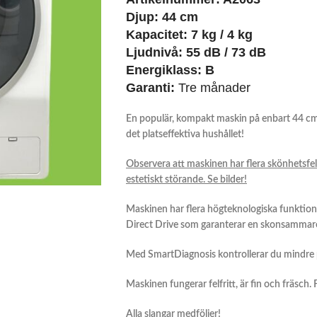
Djup: 44 cm
Kapacitet:
7 kg / 4 kg
Ljudnivå: 55 dB / 73 dB
Energiklass:
B
Garanti:
Tre månader
En populär, kompakt maskin på enbart 44 cm 
det platseffektiva hushållet!
Observera att maskinen har flera skönhetsfe
estetiskt störande. Se bilder!
Maskinen har flera högteknologiska funktio
Direct Drive
som garanterar en skonsammare 
Med SmartDiagnosis kontrollerar du mindre p
Maskinen fungerar felfritt, är fin och fräsch.
Alla slangar medföljer!