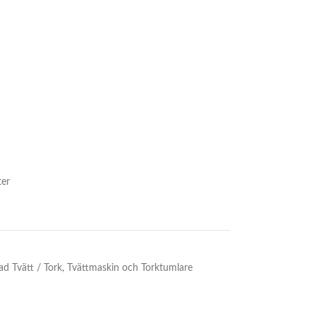
ter
d Tvätt / Tork
,
Tvättmaskin och Torktumlare