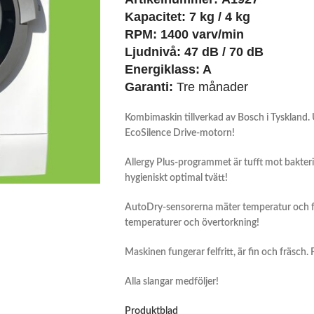
Kapacitet:
7 kg / 4 kg
RPM: 1400 varv/min
Ljudnivå: 47 dB / 70 dB
Energiklass: A
Garanti:
Tre månader
Kombimaskin tillverkad av Bosch i Tyskland. 
EcoSilence Drive-motorn!
A
llergy Plus-programmet är tufft mot bakter
hygieniskt optimal tvätt!
AutoDry-sensorerna mäter temperatur och fuk
temperaturer och övertorkning!
Maskinen fungerar felfritt, är fin och fräsch.
Alla slangar medföljer!
Produktblad