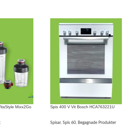
VitaStyle Mixx2Go
Spis 400 V Vit Bosch HCA763221U
t
Spisar
,
Spis 60
,
Begagnade Produkter