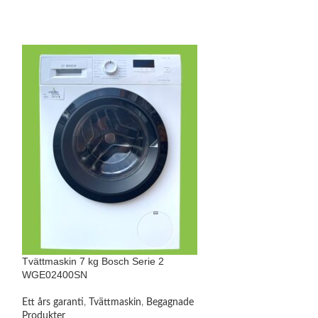
Tvättmaskin 7 kg Bosch Serie 2
Tvättmaskin 7 kg 
WGE02400SN
WAT286T7SN
Ett års garanti
,
Tvättmaskin
,
Begagnade
Tvättmaskin och 
Produkter
Begagnade Produk