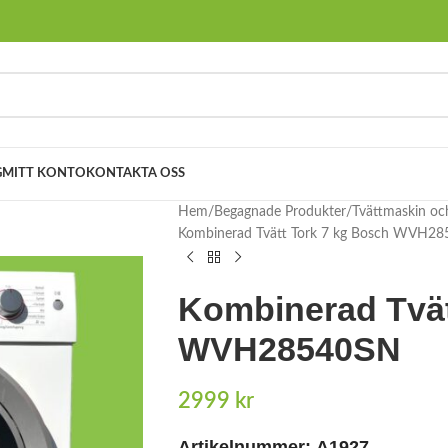
G
MITT KONTO
KONTAKTA OSS
Hem
Begagnade Produkter
Tvättmaskin oc
Kombinerad Tvätt Tork 7 kg Bosch WVH2
Kombinerad Tvät
WVH28540SN
2999
kr
Artikelnummer:
A1927