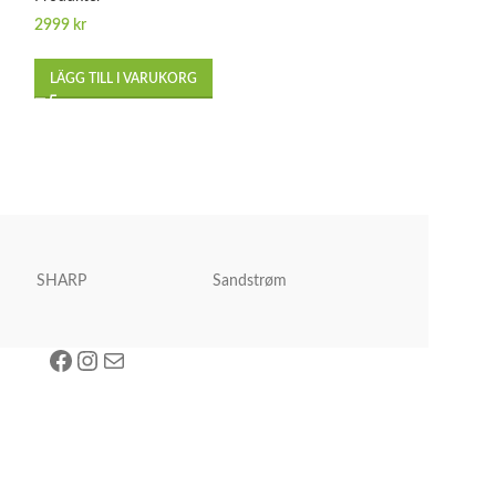
2999
kr
3199
kr
LÄGG TILL I VARUKORG
LÄGG TILL I VA
SHARP
Sandstrøm