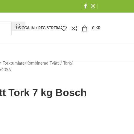
LOGGA IN / REGISTRERA
0
KR
h Torktumlare
Kombinerad Tvätt / Tork
8540SN
t Tork 7 kg Bosch