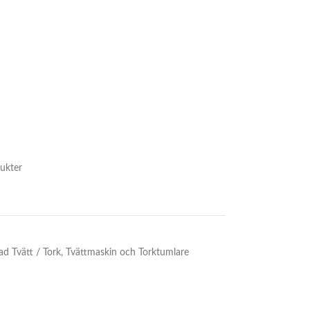
ukter
d Tvätt / Tork
,
Tvättmaskin och Torktumlare