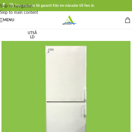
Hos oss man får garanti från tre månader till fem år.
Skip to navigation
Skip to main content
MENU
UTSÅ
LD