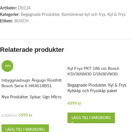
Artikelnr:
D0124
Kategorier:
Begagnade Produkter
,
Kombinerad kyl och frys
,
Kyl & Frys
Etikett:
BOSCH
Relaterade produkter
-50%
Kyl Frys PKT 186 cm Bosch
KSV36NW30 GSN36VW30
Inbyggnadsugn Ångugn Rostfritt
Bosch Serie 6 HRA518BS1
Begagnade Produkter
,
Kyl & Frys
,
Kylskåp och Frysskåp paket
Nya Produkter
,
Spisar
,
Ugn Micro
4999
kr
5999
kr
12000
kr
LÄGG TILL I VARUKORG
LÄGG TILL I VARUKORG