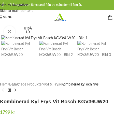
Hos oss man får garanti från tre månader till fem år.
Skip to navigation
Skip to main content
MENU
UTSÅ
Click to enlarge
LD
Hem
Begagnade Produkter
Kyl & Frys
Kombinerad kyl och frys
Kombinerad Kyl Frys Vit Bosch KGV36UW20
1799
kr