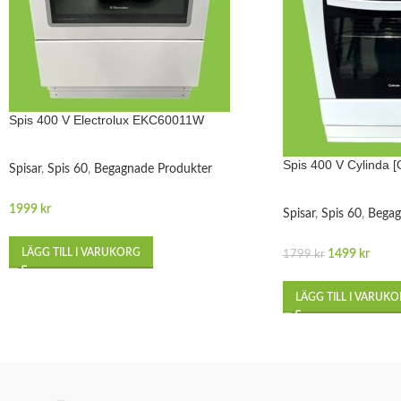
Spis 400 V Electrolux EKC60011W
Spis 400 V Cylinda
Spisar
,
Spis 60
,
Begagnade Produkter
1999
kr
Spisar
,
Spis 60
,
Begag
LÄGG TILL I VARUKORG
1499
kr
1799
kr
LÄGG TILL I VARUK