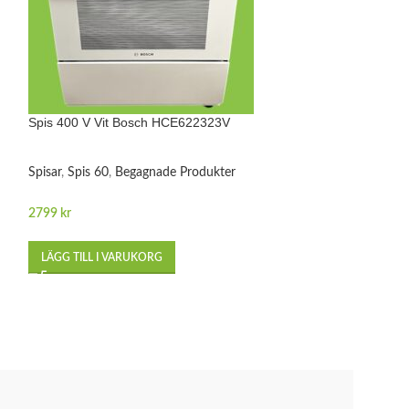
Spis 400 V Vit Bosch HCE622323V
Spis 400 V Vit B
Spisar
,
Spis 60
,
Begagnade Produkter
Spisar
,
Spis 60
,
Be
2799
kr
2499
kr
LÄGG TILL I VARUKORG
LÄGG TILL I VA