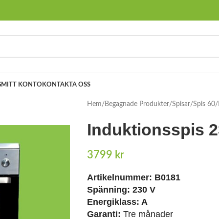
G
MITT KONTO
KONTAKTA OSS
Hem
Begagnade Produkter
Spisar
Spis 60
Induktionsspis 
3799
kr
Artikelnummer:
B0181
Spänning:
230 V
Energiklass:
A
Garanti:
Tre månader