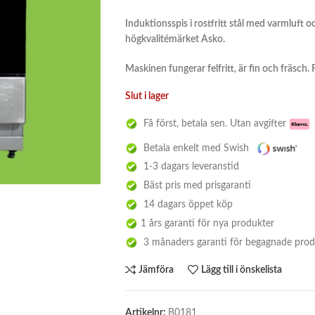
Induktionsspis i rostfritt stål med varmluft 
högkvalitémärket Asko.
Maskinen fungerar felfritt, är fin och fräsch.
Slut i lager
Få först, betala sen. Utan avgifter
Betala enkelt med Swish
1-3 dagars leveranstid
Bäst pris med prisgaranti
14 dagars öppet köp
1 års garanti för nya produkter
3 månaders garanti för begagnade prod
Jämföra
Lägg till i önskelista
Artikelnr:
B0181