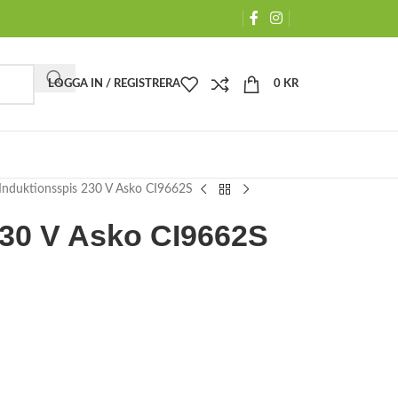
LOGGA IN / REGISTRERA
0
KR
Induktionsspis 230 V Asko CI9662S
230 V Asko CI9662S