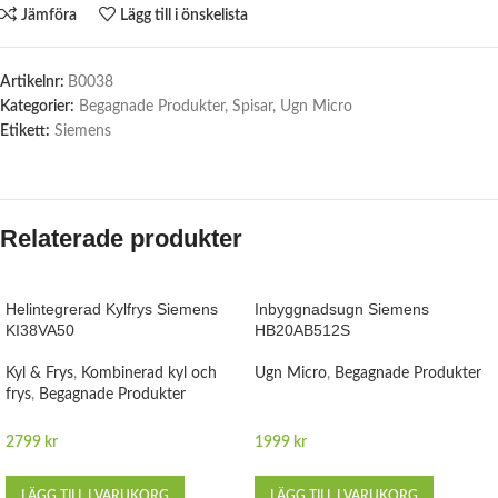
Jämföra
Lägg till i önskelista
Artikelnr:
B0038
Kategorier:
Begagnade Produkter
,
Spisar
,
Ugn Micro
Etikett:
Siemens
Relaterade produkter
Helintegrerad Kylfrys Siemens
Inbyggnadsugn Siemens
KI38VA50
HB20AB512S
Kyl & Frys
,
Kombinerad kyl och
Ugn Micro
,
Begagnade Produkter
frys
,
Begagnade Produkter
2799
kr
1999
kr
LÄGG TILL I VARUKORG
LÄGG TILL I VARUKORG