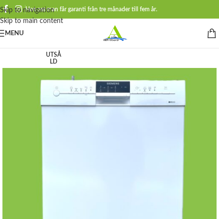
Hos oss man får garanti från tre månader till fem år.
Skip to navigation
Skip to main content
MENU
UTSÅ
LD