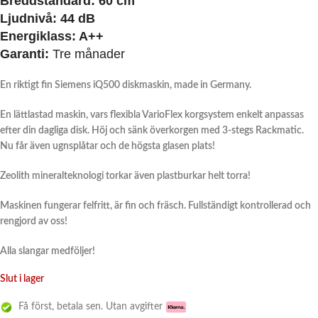
Breddstandard:
60 cm
Ljudnivå:
44 dB
Energiklass:
A++
Garanti:
Tre månader
En riktigt fin Siemens iQ500 diskmaskin, made in Germany.
En lättlastad maskin, vars flexibla VarioFlex korgsystem enkelt anpassas
efter din dagliga disk. Höj och sänk överkorgen med 3-stegs Rackmatic.
Nu får även ugnsplåtar och de högsta glasen plats!
Zeolith mineralteknologi torkar även plastburkar helt torra!
Maskinen fungerar felfritt, är fin och fräsch. Fullständigt kontrollerad och
rengjord av oss!
Alla slangar medföljer!
Slut i lager
Få först, betala sen. Utan avgifter