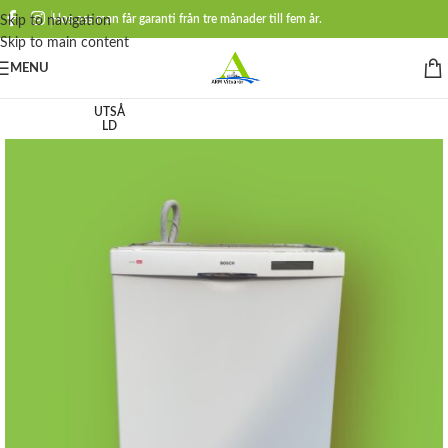
Hos oss man får garanti från tre månader till fem år.
Skip to navigation
Skip to main content
MENU
UTSÅ
LD